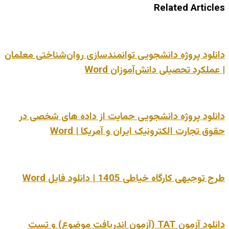
Related Articles
دانلود پروژه دانشجویی توانمندسازی روان‌شناختی معلمان
| عملکرد تحصیلی دانش‌آموزان Word
دانلود پروژه دانشجویی حمایت از داده های شخصی در
حقوق تجارت الکترونیک ایران و آمریکا | Word
طرح توجیهی کارگاه خیاطی 1405 | دانلود فایل Word
دانلود آزمون TAT (آزمون اندریافت موضوع) و تست