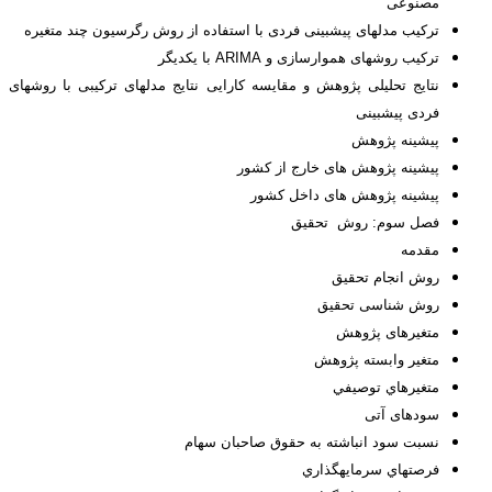
مصنوعی
ترکیب مدل‏های پیش‏بینی فردی با استفاده از روش رگرسیون چند متغیره
ترکیب روش‏های هموارسازی و ARIMA با یکدیگر
نتایج تحلیلی پژوهش و مقایسه کارایی نتایج مدل‏های ترکیبی با روش‏های
فردی پیش‏بینی
پیشینه پژوهش­
پیشینه پژوهش های خارج از کشور
پیشینه پژوهش های داخل کشور
فصل سوم: روش تحقیق
مقدمه‌
روش انجام تحقیق
روش شناسی تحقیق
متغیرهای پژوهش
متغير وابسته پژوهش
متغيرهاي توصيفي
سودهای آتی
نسبت سود انباشته به حقوق صاحبان سهام
فرصت­هاي سرمايه­گذاري