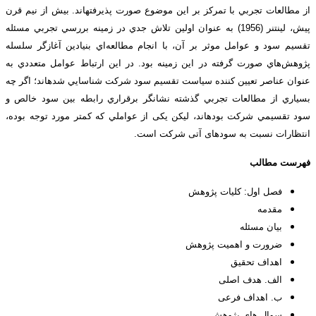
از مطالعات تجربي با تمركز بر اين موضوع صورت پذيرفته­اند. بيش از نيم قرن
پيش، لينتنر (1956) به عنوان اولين تلاش جدي در زمينه بررسي تجربي مسئله
تقسيم سود و عوامل موثر بر آن، با انجام مطالعه‌اي بنيادين آغازگر سلسله
پژوهش‌هاي صورت گرفته در اين زمينه بود. در اين ارتباط عوامل متعددي به
عنوان عناصر تعيين كننده سياست تقسيم سود شركت شناسايي شده­اند؛ اگر چه
بسياري از مطالعات تجربي گذشته نشانگر برقراري رابطه بين سود خالص و
سود تقسيمي شركت بوده­اند، ليكن یکی از عواملي كه كمتر مورد توجه بوده­،
انتظارات نسبت به سود‌های آتی شركت است.
فهرست مطالب
فصل اول: کلیات پژوهش
مقدمه
بیان مسئله
ضرورت و اهمیت پژوهش
اهداف تحقیق
الف. هدف اصلی
ب. اهداف فرعی
سوال های پژوهش