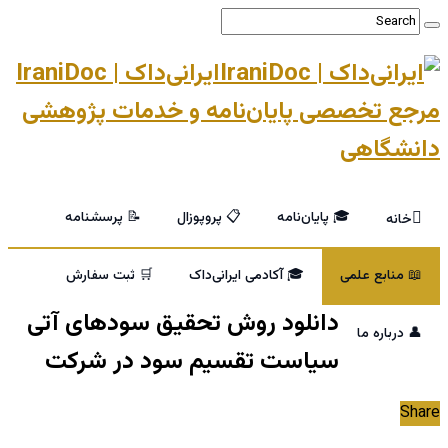
ایرانی‌داک | IraniDoc
مرجع تخصصی پایان‌نامه و خدمات پژوهشی
دانشگاهی
🎓 پایان‌نامه
📋 پروپوزال
📝 پرسشنامه
خانه
📖 منابع علمی
🎓 آکادمی ایرانی‌داک
🛒 ثبت سفارش
دانلود روش تحقیق سودهای آتی
👤 درباره ما
سیاست تقسیم سود در شرکت
Share