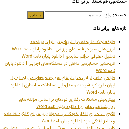
جستجوی هوشمند ایرانی داک
جستجو برای:
تازه‌های ایرانی‌داک
طایفه اولاد علی‌مؤمن | تاریخ و تبار ایل بویراحمد
انرژی‌های سبز در فضاهای ورزشی | دانلود پایان نامه Word
تحلیل حقوقی جرائم سایبری | دانلود پایان نامه Word
اثربخشی حسابرسی داخلی در دستگاه‌های اجرایی | دانلود پایان
نامه Word
طراحی و اعتباریابی مدل ارتقای هویت حرفه‌ای مربیان فوتبال
ایران با رویکرد آمیخته و مدل‌یابی معادلات ساختاری | دانلود
پایان نامه Word
پیش‌بینی مشکلات رفتاری کودکان بر اساس مؤلفه‌های
روان‌شناختی مادران | دانلود پایان نامه Word
الگوی ساختاری افکار خودکشی نوجوانان بر مبنای کارکرد خانواده
و تمایزیافتگی خود |دانلود پایان‌نامه Word
کاربرد سینامالدئید در بهبود ویژگی‌های فیزیکوشیمیایی نشاسته