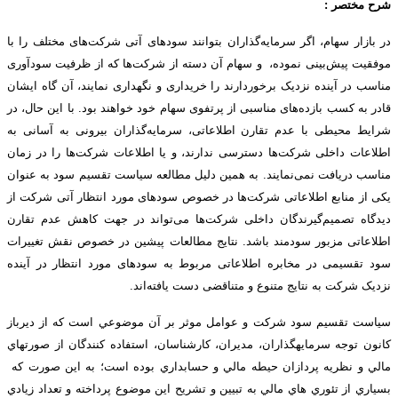
شرح مختصر :
در بازار سهام، اگر سرمایه‌گذاران بتوانند سود‌های آتی شرکت‌های مختلف را با
موفقیت پیش‌بینی نموده، و سهام آن دسته از شرکت‌ها که از ظرفیت سودآوری
مناسب در آینده نزدیک برخوردارند را خریداری و نگهداری نمایند، آن گاه ایشان
قادر به کسب بازده‌های مناسبی از پرتفوی سهام خود خواهند بود. با این حال، در
شرایط محیطی با عدم تقارن اطلاعاتی، سرمایه‌گذاران بیرونی به آسانی به
اطلاعات داخلی شرکت‌ها دسترسی ندارند، و یا اطلاعات شرکت‌ها را در زمان
مناسب دریافت نمی‌نمایند. به همین دلیل مطالعه سیاست تقسیم سود به عنوان
یکی از منابع اطلاعاتی شرکت‌ها در خصوص سودهای مورد انتظار آتی شرکت از
دیدگاه تصمیم‌گیرندگان داخلی شرکت‌ها می‌تواند در جهت کاهش عدم تقارن
اطلاعاتی مزبور سودمند باشد. نتایج مطالعات پیشین در خصوص نقش تغییرات
سود تقسیمی در مخابره اطلاعاتی مربوط به سودهای مورد انتظار در آینده
نزدیک شرکت به نتایج متنوع و متناقضی دست یافته‌اند.
سياست تقسيم سود شركت و عوامل موثر بر آن موضوعي است كه از ديرباز
كانون توجه سرمايه­گذاران، مديران، كارشناسان، استفاده كنندگان از صورت­هاي
مالي و نظريه پردازان حيطه مالي و حسابداري بوده است؛ به اين صورت كه
بسياري از تئوري هاي مالي به تبيين و تشريح اين موضوع پرداخته و تعداد زيادي