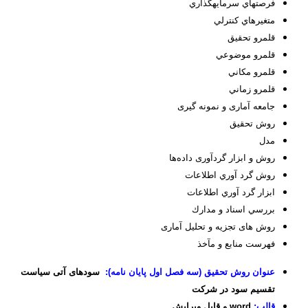
فرصت­هاي سرمايه­گذاري
متغيرهاي كنترلي
قلمرو تحقيق
قلمرو موضوعي
قلمرو مکاني
قلمرو زماني
جامعه آماری و نمونه گیری
روش تحقیق
مدل
روش و ابزار گرد‌آوری داده‌ها‌
روش گرد آوري اطلاعات
ابزار گرد آوري اطلاعات
بررسي اسناد و مدارك
روش های تجزیه و تحلیل آماری
فهرست منابع و مآخذ
عنوان روش تحقیق (سه فصل اول پایان نامه):
سودهای آتی سیاست
تقسیم سود در شرکت
قالب:
word و قابل ویرایش