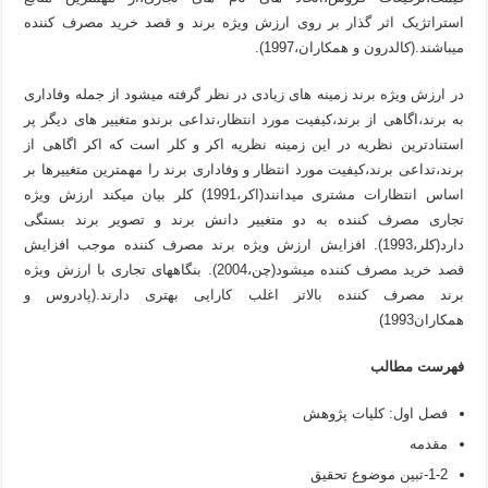
استراتژیک اثر گذار بر روی ارزش ویژه برند و قصد خرید مصرف کننده
میباشند.(کالدرون و همکاران،1997).
در ارزش ویژه برند زمینه های زیادی در نظر گرفته میشود از جمله وفاداری
به برند،اگاهی از برند،کیفیت مورد انتظار،تداعی برندو متغییر های دیگر پر
استنادترین نظریه در این زمینه نظریه اکر و کلر است که اکر اگاهی از
برند،تداعی برند،کیفیت مورد انتظار و وفاداری برند را مهمترین متغییرها بر
اساس انتظارات مشتری میدانند(اکر،1991) کلر بیان میکند ارزش ویژه
تجاری مصرف کننده به دو متغییر دانش برند و تصویر برند بستگی
دارد(کلر،1993). افزایش ارزش ویژه برند مصرف کننده موجب افزایش
قصد خرید مصرف کننده میشود(چن،2004). بنگاه­های تجاری با ارزش ویژه
برند مصرف کننده بالاتر اغلب کارایی بهتری دارند.(پادروس و
همکاران1993)
فهرست مطالب
فصل اول: کلیات پژوهش
مقدمه
1-2-تبین موضوع تحقیق