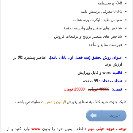
3-8- پرسشنامه
3-8-1-معرفی پرسش نامه
مقیاس طیف لیکرت پرسشنامه
شاخص های متغییرهای وابسته تحقیق
شاخص های متغییر ترویج و ترفیعات فروش
فهرست منابع و مآخذ
عنوان روش تحقیق (سه فصل اول پایان نامه):
عناصر پیشبرد کالا بر
ارزش برند
قالب:
word و قابل ویرایش
تعداد صفحات:
95 صفحه
قیمت:
49000 تومان
29000 تومان
کليک جهت خريد کالا ، به منظور پذيرش
قوانين و مقررات
سايت مي باشد .
خريد
29000 تومان
توجه ، توجه خیلی مهم :
لطفا ایمیل خود را بدون
www
وارد کنید و از