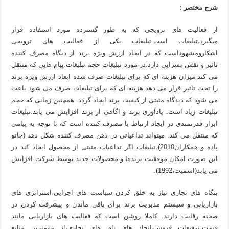
شرح مختصر :
از فعالیت های ترویجی که به طور گسترده مورد استفاده قرار
میگیرد،تبلیغات است.تبلیغات یکی از فعالیت های ترویجی
اشکارومشهوداست که در ایجاد ارزش ویژه برند از دیگاه مصرف کننده
تاثیر و نقش بسزایی دارد.در مورد تبلیغات حجم تبلیغات،پیام هایی که منتقل
می کند میزان هزینه ای که برای تبلیغات صرف شده ابعاد ارزش ویژه برند
را تحت تاثیر قرار می دهد.هزینه ای که برای تبلیغات صرف می شود باعث
می شود که دیدگاه مثبتی از کیفیت برند ایجاد گردد. همچنین زمانی که حجم
تبلیغات زیاد است. یادآوری برند و اگاهی از برند افزایش می یابد.تبلیغات
ابزار قدرتمندی در ایجاد ارتباط با مصرف کننده است که با توجه به پیامی
که منتقل می کند. میتواند تداعیاتی در ذهن مصرف کننده شکل دهد (چاتو
پاده و همکاران2010).تبلیغات اگر تداعیات مثبتی از محصول ایجاد کند در
این صورت امکان موفقیت برندها و محصولات جدید توسط شرکت افزایش
می یابد(اسمیت،1992).
بنگاه های تجاری نیاز به خلق کردن سیاست های اجرایی،استراتژی های
بازاریابی و سیستم مدیریت برند برای باقی ماندن و پیشرفت کردن در
صحنه رقابت دارند. کاملا روشن است که فعالیت های بازاریابی مانند
قیمت،ترفیعات فروش،اتحاد های نام های تجاری،از مهمترین منابع