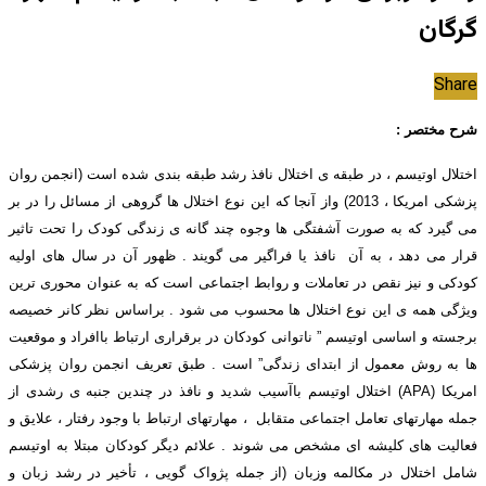
گرگان
Share
شرح مختصر :
اختلال اوتیسم ، در طبقه ی اختلال نافذ رشد طبقه بندی شده است (انجمن روان
پزشکی امریکا ، 2013) واز آنجا که این نوع اختلال ها گروهی از مسائل را در بر
می گیرد که به صورت آشفتگی ها وجوه چند گانه ی زندگی کودک را تحت تاثیر
قرار می دهد ، به آن نافذ یا فراگیر می گویند . ظهور آن در سال های اولیه
کودکی و نیز نقص در تعاملات و روابط اجتماعی است که به عنوان محوری ترین
ویژگی همه ی این نوع اختلال ها محسوب می شود . براساس نظر کانر خصیصه
برجسته و اساسی اوتیسم ” ناتوانی کودکان در برقراری ارتباط باافراد و موقعیت
ها به روش معمول از ابتدای زندگی” است . طبق تعریف انجمن روان پزشکی
امریکا (APA) اختلال اوتیسم باآسیب شدید و نافذ در چندین جنبه ی رشدی از
جمله مهارتهای تعامل اجتماعی متقابل ، مهارتهای ارتباط با وجود رفتار ، علایق و
فعالیت های کلیشه ای مشخص می شوند . علائم دیگر کودکان مبتلا به اوتیسم
شامل اختلال در مکالمه وزبان (از جمله پژواک گویی ، تأخیر در رشد زبان و