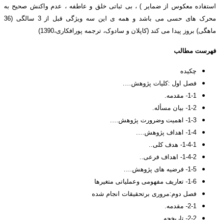
استفاده معکوس از ضمایر ) ، بی ثباتی خلق و عاطفه ، عدم واکنش صحیح به
محرک های حسی می باشد و همه ی این سه ویژگی قبل از 3 سالگی (36
ماهگی) بروز پیدا می کند (کاپلان و سادوک، ترجمه پورافکاری،1390)
فهرست مطالب
چکیده
فصل اول :کلیات پژوهش….
1-1- مقدمه.
1-2- بیان مسأله.
1-3- اهمیت وضرورت پژوهش….
1-4- اهداف پژوهش….
1-4-1- هدف کلی..
1-4-2- اهداف فرعی..
1-5- فرضیه های پژوهش….
1-6- تعاریف مفهومی وعملیاتی متغیرها
فصل دوم:مروری برتحقیقات انجام شده
2-1- مقدمه.
2-2- تاریخچه.