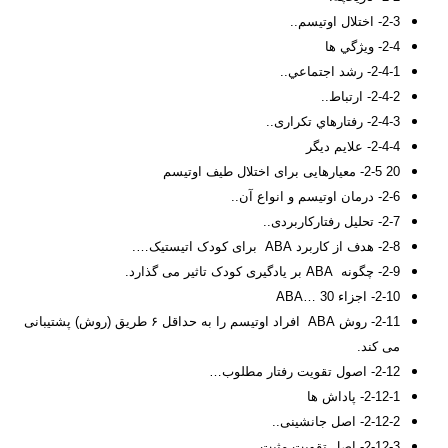
2-3- اختلال اوتیسم..
2-4- ويژگي ها
2-4-1- رشد اجتماعي..
2-4-2- ارتباط..
2-4-3- رفتارهاي تكراری..
2-4-4- علایم دیگر
20 2-5- معیارهایی برای اختلال طیف اوتیسم
2-6- درمان اوتيسم و انواع آن..
2-7- تحلیل رفتارکاربردی..
2-8- هدف از کاربرد ABA برای کودک اتیستیک….
2-9- چگونه ABA بر یادگیری کودک تاثیر می گذارد.
2-10- اجزاء ABA… 30
2-11- روش ABA افراد اوتیسم را به حداقل ۶ طریق (روش) پشتیبانی
می کند.
2-12- اصول تقویت رفتار مطلوب…
2-12-1- پاداش ها
2-12-2- اصل جانشینی..
2-12-3- اصل تقویت مثبت…