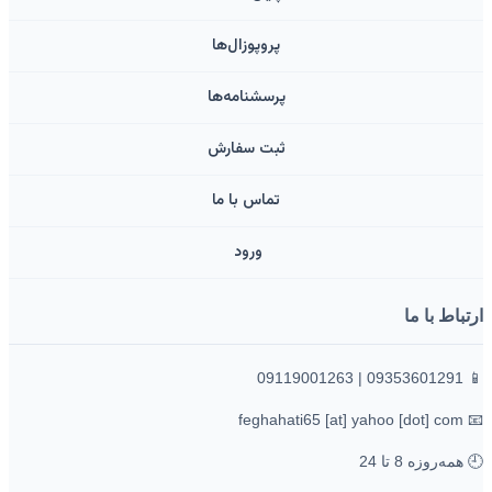
پروپوزال‌ها
پرسشنامه‌ها
ثبت سفارش
تماس با ما
ورود ‌
ارتباط با ما
📱 09353601291 | 09119001263
📧 feghahati65 [at] yahoo [dot] com
🕘 همه‌روزه 8 تا 24