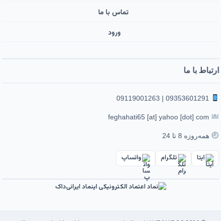
تماس با ما
ورود ‌
ارتباط با ما
09353601291 | 09119001263
feghahati65 [at] yahoo [dot] com
همه‌روزه 8 تا 24
ایتا
تلگرام
واتساپ