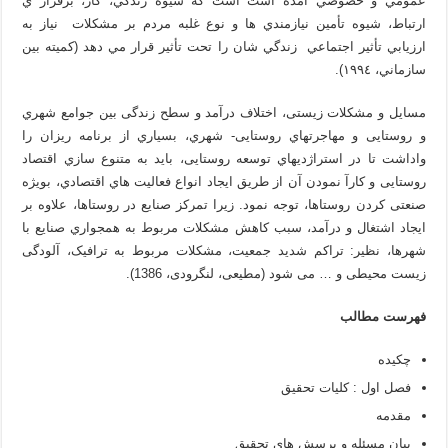
عمومي و خصوصي آمده است است که شيوه زندگي، کار، برقرار ي
ارتباط، شيوه تأمين نيازمندي ها و نوع غلبه مردم بر مشکلات نياز به
ارزيابي تأثير اجتماعي زندگي شان را تحت تأثير قرار مي دهد (کميته بين
سازماني، ١٩٩٤).
مسایل و مشکلات زیستی، اختلاف درآمد و سطح زندگی بین جوامع شهري
و روستایی و مهاجرتهاي روستایی- شهري، بسیاري از برنامه ریزان را
واداشت تا در استراژدیهاي توسعه روستایی، باید به متنوع سازي اقتصاد
روستایی و کارآ نمودن آن از طریق ایجاد انواع فعالیت هاي اقتصادي، بویژه
صنعتی کردن روستاها، توجه نمود. زیرا تمرکز صنایع در روستاها، علاوه بر
ایجاد اشتغال و درآمد، سبب کاهش مشکلات مربوط به همجواري صنایع با
شهرها، نظیر: تراکم شدید جمعیت، مشکلات مربوط به ترافیک، آلودگی
زیست محیطی و … می شود (مطیعی، لنگرودی، 1386).
فهرست مطالب
چکیده
فصل اول : کلیات تحقیق
مقدمه
بيان مسئله و پرسش هاي تحقيق