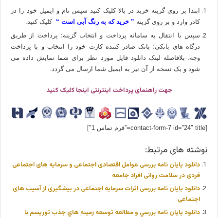
ابتدا بر روی گزینه خرید در بالا کلیک کنید سپس نام و ایمیل خود را در
کادر وارد و بر روی گزینه
” خرید که به رنگ آبی است “
کلیک کنید.
سپس با انتقال به سامانه پرداخت و انتخاب گزینه؛ پرداخت از طریق
درگاه های بانکی؛ بانک صادر کننده کارت خود را انتخاب و با پرداخت
وجه، بلافاصله لینک دانلود فایل مورد نظر برای شما نمایش داده می
شود و یک نسخه از آن نیز به ایمیل شما ارسال می گردد.
جهت راهنمای پرداخت اینترنتی اینجا کلیک کنید
[contact-form-7 id=”24″ title=”فرم تماس 1″]
نوشته های مرتبط:
دانلود پایان نامه بررسی عوامل اقتصادی اجتماعی و سرمایه های اجتماعی
فردی در سلامت روانی افراد جامعه
دانلود پایان نامه بررسی اثرات سرمایه اجتماعی در پیشگیری از آسیب های
اجتماعی
دانلود پایان نامه ﺑﺮرﺳﻲ و ﻣﻄﺎﻟﻌﻪ ﺗﻮﺳﻌﻪ زﻣﻴﻨﻪ ﻫﺎي ﺟﺬب ﺗﻮرﻳﺴﻢ با