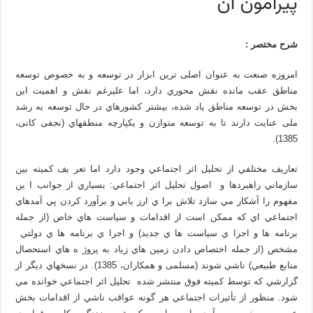
پيرامون آن
شرح مختصر :
امروزه صنعت به عنوان اصلی ترین ابزار در توسعه و به خصوص توسعه
مناطق عقب مانده نقش محوري دارد، اما علیرغم نقش و اهمیت این
بخش در توسعه مناطق یاد شده، بیشتر کشورهاي در حال توسعه به رشد
ملی عنایت دارند تا به توسعه متوازن و یکپارچه منطقه­اي (نجفی کانی،
1385).
تعاريف مختلفي از تحليل اثر اجتماعي وجود دارد اما تعر يف كميته بين
سازماني راهبردها و اصول تحليل اثر اجتماعي: بسياري از جوانب ا ين
مفهوم را آشکار مي سازد تلاش برا ي ارز يابي و برآورد کردن پي آمدهاي
اجتماعي اي که ممکن است از اقدامات و سياست هاي خاص (از جمله
برنامه ها و اجرا ي سياست ها ي جديد) و اجرا ي برنامه ها ي دولتي
مشخص (از جمله اختصاص دادن زمین هاي زياد به پروژ ه هاي استحصال
منابع طبيعي) ناشي شوند (مسلمی و همکاران، 1385). در نسخه­اي ديگر از
گزارشي که توسط کميته فوق منتشر شده تحليل اثر اجتماعي خوانده مي
شود. منظور از تأثيرات اجتماعي هر گونه عواقب ناشي از اقدامات بخش