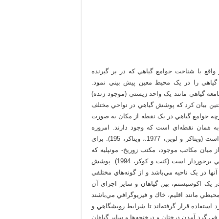
 واقع با شناخت جوامع گياهي که در بر گيرنده
اهي را در يک محيط معين پيش بيني نمود.
معه گياهي مانند يک واحد زيستي (موجود زنده)
نين بيان کرد که پوشش گياهي در نواحي مختلف
رچه جوامع گياهي در يک نقطه از مکان به صورت
به همان نقطه‌اي است که وجود دارند. امروزه
عقيده بر اين است که توزيع پوشش گياهي به صورت موزاييکي است (ويتاکر و لوين، 1977.، ويتاکر، 195). براي
ز ميان مكاتب موجود، مكتب زوريخ- مونپليه كه
توسط براون – بلانكه در سال 1928 پيشنهاد شده از اهميت خاصي برخوردار است (کنت و کوکر، 1994). پوشش
ها در يک ناحيه مي‌باشد و از گونه‌هاي مختلفي
 يک اکوسيستم، بين گياهان و ساير اجزاي آن
 محيطي مانند اقليم، خاك و فيزيوگرافي مي‌باشند
 استفاده قرار گرفته‌اند تا شرايط رويشگاهي و
گل را نشان دهند (ميرزايي و همکاران، 1386). از طرفي گرد آمدن درختان و درختچه‌ها و ساير گياهان