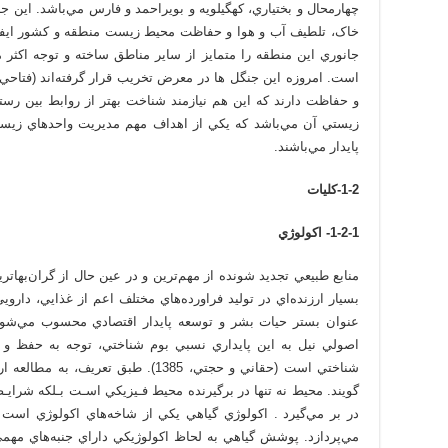
چهارمحال و بختياري، کهگيلويه و بويراحمد و فارس مي‌باشد. اين 
خاک، تلطيف آب و هوا و حفاظت محيط زيست منطقه و کشور ايفا مي
جانوري اين منطقه را متمايز از ساير مناطق ساخته و توجه اکث
و حفاظت دارند که اين هم نيازمند شناخت بهتر از روابط بين رس
زيستي آن مي‌باشد که يکي از اهداف مهم مديريت واحدهاي زي
پايدار مي‌باشند.
1-2-کليات
1-2-1- اکولوژي
منابع طبيعي تجديد‌ شونده از مهم‌ترين و در عين حال از گران‌به
اصولي نيل به اين پايداري نسبي بوم شناختي، توجه به حفظ و 
شناختي است (حقاني و حجتي، 1385). طبق 
گويند. محيط نه تنها در برگيرنده محيط فـيزيكي اسـت بـلكه شرايـط
در بر مي‌گيرد . اکولوژي گياهي يکي از شاخه‌هاي اکولوژي است 
مي‌پردازد. پوشش گياهي به لحاظ اکولوژيکي داراي جنبه‌هاي مه