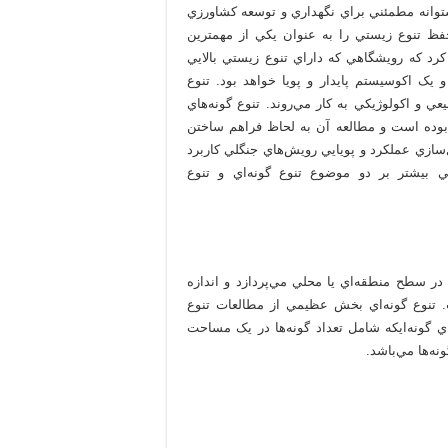
شتوانه مطمئني براي نگهداري و توسعه کشاورزي
 منابع تغذيه انسان محسوب مي‌شوند . اسميت (1996) حفظ تنوع زيستي را به عنوان يکي از مهمترين
رد که رويشگاهي که داراي تنوع زيستي بالايي
 يک اکوسيستم پايدار و پويا خواهد بود. تنوع
ي و اكولوژيكي به كار مي‌روند. تنوع گونه‌هاي
 بوده است و مطالعه آن به لحاظ فراهم ساختن
‌سازي عملکرد و پويايي رويش‌هاي جنگلي کاربرد
). اصولاً بحث تنوع زيستي بيشتر بر دو موضوع تنوع گونه‌اي و تنوع
در سطح منطقه‌اي يا محلي مي‌پردازد و اندازه
 تنوع گونه‌اي بخش عظيمي از مطالعات تنوع
 گونه‌ايکه شامل تعداد گونه‌ها در يک مساحت
ه‌ها مي‌باشد.