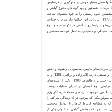
جنگلها نقش بسيار مهمي در جلوگيري از فرسايش
‌کنند. همچنين وجود گونه‌هاي متنوع گياهي و
ر محققين علوم زيستي را به خود معطوف ساخته
است. امروزه اين جنگل ها در معرض تخريب قرار گرفته‌اند (فتاحي، 1373). بنابراين اين جنگلها نياز مبرم به حمايت
تني‌ها و شرايط رويشگاهي در اکوسيستم و تنوع
ست محيطي و دستيابي به اصل توسعه مستمر و
اترين سرمايه‌هاي طبيعي محسوب مي‌شوند و نقش
بسيار ارزنده‌اي در توليد فراورده‌هاي مختلف اعم از غذايي، دارويي و صنعتي دارند (اکبرزاده و رزاقي، 1381) و به
عنوان بستر حيات بشر و توسعه پايدار اقتصادي محسوب مي‌شوند (خليليان و طاهري، 1380). يکي از شيوه‌هاي
افزايش تنوع گونه‌اي در اجراي عمليات زيست
تعريف، به مطالعه ارتباط بين موجودات زنده و محيط‌شان، اکولوژي
 بـيولوژيـكي كه موجود در آن زنـدگي مي‌كند را
که به مطالعه ارتباط گياهان با عوامل محيطي
مي است چرا که پوشش گياهي به عنوان يکي از