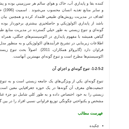
کننده بقا و پايداري آب، خاک و هواي سالم هر سرزميني بوده و پ
و ساير
اهداف در مديريت رويش‌هاي طبيعي قلمداد کرده و همچنين بيان ک
باشد از پايداري اکولوژيکي و حاصلخيزي بيشتري برخوردار بوده و
گونه‌اي و تنوع زيستي به طور خيلي گسترده در مديريت منابع طبيع
گياهي هميشه با مفهوم پايداري در اکوسيستم‌هاي جنگلي، همراه
اطلاعات زيربنايي در تشريح فرآيندهاي اکولوژيکي و به منظور مدل
فراوان دارد (گايرولاو همکاران، 2011
اکوسيستم‌ها مطرح است و تنوع گونه‌اي مهمترين آنهاست.
1-2-5-2- تنوع گونه‌اي و اجزاي آن
تنوع گونه‌اي يکي از ويژگي‌هاي يک جامعه زيستي است و به تنوع 
جمعيت‌هاي معرف آن گونه‌ها در يک حوزه جغرافيايي معين است.
زيستي را به خود اختصاص داده و به طور کلي شامل دو جزء غناي
مشخص و يکنواختي چگونگي توزيع فراواني نسبي افراد را در بين گون
فهرست مطالب
چک‍يده