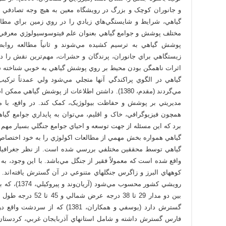
گياهي، شرايط و شايستگي‌هاي زيادي را در روي زمين براي مطالعه 
مختلف پوشش و جوامع گياهي بعنوان علم فيتوسوسيولوژي معرفي مي
پوشش گياهي به ترسيم کشيده مي‌شوند و ثانياً مطالعه روابط
زيستگاهي براي جانوران، پرندگان و حشرات، مهم‌ترين نقش را د
اثرات ناهمگن بودن محيط بر روي پوشش گياهي به خوبي شناخته 
گياهي در الگوي پراکندگي آنها متجلي مي‌شود ولي عمدتاً ترکيب
مي‌گردند (مقدم، 1380). داشتن اطلاعات از پوشش گيا
مديريتي بر پوشش و حفاظت بيولوژيک، کمک کند. در واقع، با
همچون فيزيوگرافي، خاک و اقليم، مي‌توان به پايداري جوامع گ
گياهي همواره بخش مهمي از مطالعات اكولوژي را به خود اختصاص
گياهي توسط محققين مختلفي بررسي شده است. از نظر جغرافيايي
واقع شده است که معمولاً فقير از جنگل مي‌باشد. با اين وجود، به
کوههاي البرز و زاگرس جنگلهاي متنوعي در آن گسترش يافته‌اند. 
گسترش دارد (يوسفي و همکاران، 1381
فارس گسترش داشته و شامل استانهاي آذربايجان غربي، کردستان، 