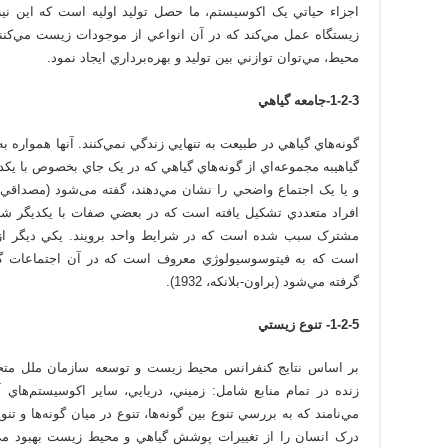
اجزاء حياتي يک اکوسيستم، ما حصل توليد اوليه است که اين نيز
محيط، مي‌توان توازني بين توليد و بهره‌برداري ايجاد نمود.
1-2-3-جامعه گياهي
گونه‌هاي گياهي در طبيعت به تنهايي زندگي نمي‌کنند. آنها همواره 
گياهيبه مجموعه‌اي از گونه‌هاي گياهي که در يک جاي بخصوص با يکد
افراد متعددي تشکيل يافته است که در بعضي صفات با يکديگر شب
مشترک سبب شده است که در شرايط واحد برويند. يکي ديگر از ش
است که به فيتوسوسيولوژي معروف است که در آن اجتماعات گيا
گرفته مي‌شود (براون-بلانکه، 1932).
1-2-5- تنوع زيستي
زنده در تمام منابع شامل: زميني، دريايي، ساير اکوسيستم‌هاي 
مي‌نامند که به بررسي تنوع بين گونه‌ها، تنوع در ميان گونه‌ها و تن
درک انسان را از تغييرات پوشش گياهي و محيط زيست بهبود مي‌