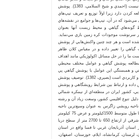
و جانوران کوچک و بزرگ در رويشگاه معين به هيچ وجه تصادفي نيست (احمدي و شيخ السلامي، 1383). پوشش
کردن دارد زيرا اولاً توزيع و تعريف تيپ‌هاي
‌شود که در آن، تيپ‌ها و جوامع در نقشه‌هاي
 گونه‌هاي گياهي و محيط زيست آنها بعنوان
ر سرنوشت موجودات کره زمين بازي مي‌نمايد.
شده است و هر چند چنين واکنش‌هايي از پوشش
 گياهي را تغيير داده و در مقياس کلان ظاهر
هي ممکن است ما را در حل مسائل اکولوژيکي مانند اهداف
 مطالعه پوشش گياهي و عوامل مختلف محيطي
ياهي و همبستگي اين عوامل با پوشش گياهي پي
برد که اين مسئله از جهت توسعه و احياي جوامع جنگلي بسيار مهم و کاربردي است (بصيري، 1382). توصيف پوشش
 داده و ارتباط بين شرايط رويشگاهي و پوشش
، کشور ايران در منطقه‌اي از نيمکره شمالي
 دليل تنوع اقليمي کشور، وسعت زياد آن و رشته
ناحيه رويشي زاگرس به عنوان وسيع‌ترين ناحيه
رويشي کشور محسوب مي‌شود (آريان‌وند و پيروکيلي، 1374)، که با طول متوسط 1500کيلومتر و عرض 75 کيلومتر
بين دو مدار 29 تا 38 درجه عرض شمالي و 45 تا 52 درجه طول شرقي از ارتفاع 650 تا 2700 متر از سطح دريا
) كه از سردشت واقع در استان آذربايجان غربي تا فسا واقع در استان
لرستان، کرمانشاه، ايلام، خوزستان، اصفهان،