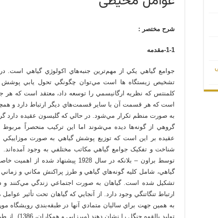
عوامل محیطی
شرح مختصر :
1-1-مقدمه
ی
جوامع گياهي يکي از مهم‌ترين جنبه‌هاي اکولوژي گياهي است. در
تشخيص زيستگاه ها است مي‌توان چگونگي تحول يابي پوشش گي
کلمنتس که نظريه ارگانيسمي را توسعه داد، معتقد است که هر جا
است که هر قسمت آن با ساير قسمت‌هاي ديگر ارتباط دارد و همچ
به صورت منظم تکرار مي‌شود. ‌در حالي که گليسون عقيده دارد گ
گروهي از گونه‌ها ديده مي‌شوند اما اين ترکيب منحصراً مربوط 
شناخت و تفکيک جوامع گياهي مکاتب مختلفي به وجود آمده‌اند. ا
گياهي، شامل کليه گونه‌هاي گياهي و طرز پراکنش مکاني و زماني آن
تشكيل شده است. گياهان به صورت اجتماعي زندگي مي‌کنند و در
ارتباط تنگاتنگي وجود دارد. از آنجايي که گياهان تحت تأثير عوامل
به همين جهت براي ساليان متمادي آنها در طبقه‌بندي رويشگاه مورد
توليد بالقوه جن