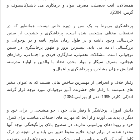
همسالان، افت تحصیلی، مصرف مواد و بزهکاری می باشد(کاسینوف و
گرمن، 2004).
پرخاشگری مربوط به یک سن و دوره خاص نیست، همانطور که در
تحقیقات مختلف مشخص شده است، پرخاشگری و خشونت از سنین
خردسالی وجود داشته و در طول زمان تداوم یافته و در نوجوانی و
بزرگسالی ادامه می یابد. بیشترین بروز و ظهور پرخاشگری در سنین
نوجوانی است. مشکلات تحصیلی، سازگاری فردی و اجتماعی، رفتارهای
هیجانی، مصرف سیگار و مواد مخدر، تضاد با والدین و اولیاء مدرسه،
افزایش میزان مشاجره و پرخاشگری و اعمال و
رفتار خلاف و انحرافی از مهمترین شاخص هائی هستند که به عنوان متغیر
های همبسته با رفتار های خشونت آمیز نوجوانان مورد توجه قرار گرفته
اند(لی- کارتر،1995؛ نقل از بهرامی،1384).
دانش آموزان پرخاشگر با رفتار های خود ، جو متشنجی را برای خود و
دیگران پدید می آورند و از آنجا که مهارت های اجتماعی مناسب برای کنترل
خود و رویدادهای پیرامونی ندارند، در سطوح بالای برانگیختگی توجه آنها
محدود شده، در برابر تهدید علایم محیط تغییر می یابد و در نتیجه در درک
کامل آنچه که لازم و مناسب است شکست می خورند(عطاری، حقیقی،