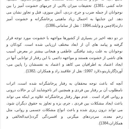
خانه کشی ،1381). تحقیقات میزان بالایی از جرمهای خشونت آمیز را بین
نوجوانان از جمله ضرب و جرح، دزدی، آتش سوزی، قتل و تجاوز نشان می
دهد. این جنایتها به احتمال زیاد ماهیتی پرخاشگرانه و خشونت آمیز
دارند)لاچمن و وایلند،1994 ؛ نقل از سامانی،1386).
در دو دهه اخیر در بسیاری از کشورها مواجهه با خشونت مورد توجه قرار
گرفته و پیامد های آن از ابعاد مختلف ارزیابی شده است. کودکان و
نوجوانان به علت رشد نیافتگی عاطفی و هیجانی بیشتر در معرض آسیب
های ناشی از خشونت هستند و مواجهه دائمی با این رفتار از توانایی آنها در
ایجاد اعتماد به اطرافیان می کاهد و اعتماد به نفسشان را پایین می-
آورد(گاربارینو،دلارد 1997؛ نقل از علاقبند راد و همکاران ،1382).
آنچه که باعث توجه محققان به رفتار پرخاشگرانه شده است، اثرات
نامطلوب آن بر رفتار بین فردی و همچنین اثر ناخوشایند آن بر حالات درونی
و روانی افراد است . عدم مهار رفتار پرخاشگرانه علاوه بر اینکه می تواند
باعث ایجاد مشکلات بین فردی ، جرم، بزه و تجاوز به حقوق دیگران شود،
می تواند درون ریزی شده و باعث انواع مشکلات جسمی و روانی، مثل
زخم معده، سردردهای میگرنی و افسردگی گردد(عبدالخالقی و
همکاران،1384).