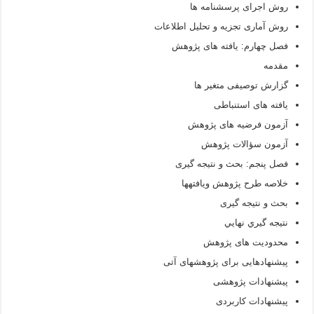
روش اجرای پرسشنامه ها
روش آماری تجزیه و تحلیل اطلاعات
فصل چهارم: یافته های پژوهش
مقدمه
گزارش توصیفی متغیر ها
یافته های استنباطی
آزمون فرضیه های پژوهش
آزمون سؤالات پژوهش
فصل پنجم: بحث و نتیجه گیری
خلاصه طرح پژوهش ويافته­ها
بحث و نتیجه گیری
نتيجه گيري نهايي
محدودیت های پژوهش
پیشنهادهایی برای پژوهش­های آتی
پیشنهادات پژوهشی
پیشنهادات کاربردی