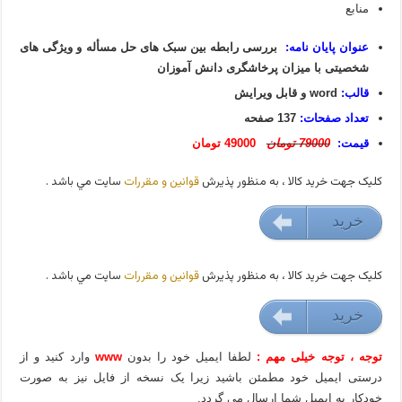
منابع
عنوان پایان نامه:
بررسی رابطه بین سبک های حل مسأله و ویژگی های
شخصیتی با میزان پرخاشگری دانش آموزان
قالب:
word و قابل ویرایش
تعداد صفحات:
137 صفحه
قیمت:
79000 تومان
49000 تومان
کليک جهت خريد کالا ، به منظور پذيرش
قوانين و مقررات
سايت مي باشد .
خريد
49000 تومان
کليک جهت خريد کالا ، به منظور پذيرش
قوانين و مقررات
سايت مي باشد .
خريد
49000 تومان
توجه ، توجه خیلی مهم :
لطفا ایمیل خود را بدون
www
وارد کنید و از
درستی ایمیل خود مطمئن باشید زیرا یک نسخه از فایل نیز به صورت
خودکار به ایمیل شما ارسال می گردد.