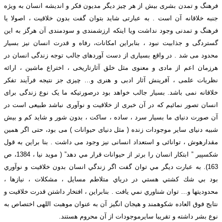
فرهنگ و تمدن بشری بیش از هر چیز دیگر مدیون فکر و اندیشه انسان به ویژه
جنبه خلاقانه آن است . به عبارتی شاید بتوان گفت بدون خلاقیت ، اصولا یا
فرهنگ و تمدنی وجود نداشت ویا اینکه ارزشمندی و سودمندی آن هرگز به این
گستردگی و جذابیت نبود ، بنابراین امکانات، رفاه و قدرت انسان نیز بسیار
محدود می شد . در واقع بسیاری از دست آوردهای جالب توجه زندگی انسان در
هرزمان اعم از مادی و معنوی مثل خلق آثارتاریخی ، اختراع ماشین ، ارائه
نظریات علمی ، آفرینش آثار ادبی و هنری و… چیزی جز نتیجه فرآیند تفکر
خلاقانه نمی باشد. بسیار جالب خواهد بود درصورتیکه ما یک نوع زندگی برای
انسان تصور نمائیم که در آن خبری از خلاقیت و نوآوری نباشد طبیعی است در
آن صورت دنیای ما بسیار سرد ، ساده ، ساکت ، بدون شور و شاید کم و بیش
شبیه دنیای سایر موجودات زنده ( مثل دنیای حیوانات ) می بود، حتی اگر همین
مقدارهوش ، توانائی و استعداد انسانی نیز وجود می داشت . بنا براين به قول
شكسپير ” ابتكار انسان را برتر از حيوانات قرار مي دهد” ( مويد نيا ، 1384، ص
163). به عبارت ديگر مي توان گفت اگر زندگي انسان بدون خلاقيت و نوآوري
بود بي شك كشتي هستي در درياي متلاطم مسايل ، مشكلات ، نيازها ،
محدوديتها و… توان شناوري نمي يافت . بنابراین ، افتخار داشتن قدرت خلاقیت و
نتایج فوق العاده شکوهمند و هیجان انگیز آن به عنوان موهبت اللهی اختصاص به
نوع بشر داشته و تقريبا سایرموجودات از آن محروم هستند.