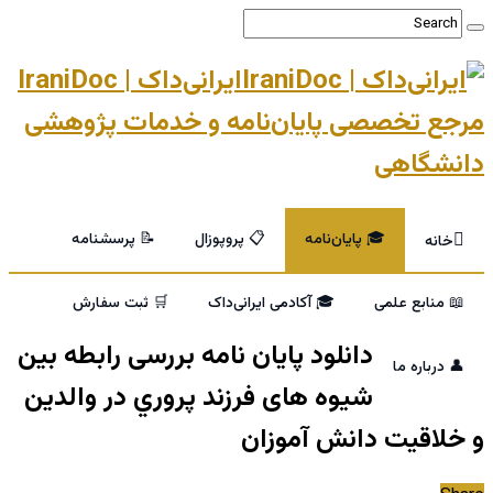
ایرانی‌داک | IraniDoc
مرجع تخصصی پایان‌نامه و خدمات پژوهشی
دانشگاهی
🎓 پایان‌نامه
📋 پروپوزال
📝 پرسشنامه
خانه
📖 منابع علمی
🎓 آکادمی ایرانی‌داک
🛒 ثبت سفارش
دانلود پایان نامه بررسی رابطه بین
👤 درباره ما
شیوه های فرزند پروري در والدين
و خلاقيت دانش آموزان