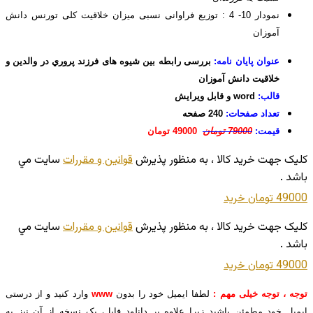
نمودار 10- 4 : توزیع فراوانی نسبی میزان خلاقیت کلی تورنس دانش
آموزان
عنوان پایان نامه:
بررسی رابطه بین شیوه های فرزند پروري در والدين و
خلاقيت دانش آموزان
قالب:
word و قابل ویرایش
تعداد صفحات:
240 صفحه
قیمت:
79000 تومان
49000 تومان
کليک جهت خريد کالا ، به منظور پذيرش
قوانين و مقررات
سايت مي
باشد .
49000 تومان
خريد
کليک جهت خريد کالا ، به منظور پذيرش
قوانين و مقررات
سايت مي
باشد .
49000 تومان
خريد
توجه ، توجه خیلی مهم :
لطفا ایمیل خود را بدون
www
وارد کنید و از درستی
ایمیل خود مطمئن باشید زیرا علاوه بر دانلود فایل، یک نسخه از آن نیز به