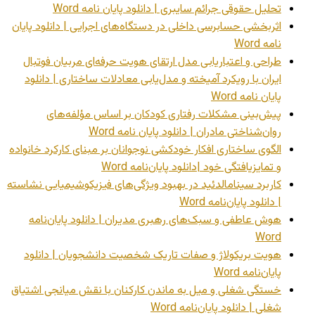
تحلیل حقوقی جرائم سایبری | دانلود پایان نامه Word
اثربخشی حسابرسی داخلی در دستگاه‌های اجرایی | دانلود پایان
نامه Word
طراحی و اعتباریابی مدل ارتقای هویت حرفه‌ای مربیان فوتبال
ایران با رویکرد آمیخته و مدل‌یابی معادلات ساختاری | دانلود
پایان نامه Word
پیش‌بینی مشکلات رفتاری کودکان بر اساس مؤلفه‌های
روان‌شناختی مادران | دانلود پایان نامه Word
الگوی ساختاری افکار خودکشی نوجوانان بر مبنای کارکرد خانواده
و تمایزیافتگی خود |دانلود پایان‌نامه Word
کاربرد سینامالدئید در بهبود ویژگی‌های فیزیکوشیمیایی نشاسته
| دانلود پایان‌نامه Word
هوش عاطفی و سبک‌های رهبری مدیران | دانلود پایان‌نامه
Word
هویت بریکولاژ و صفات تاریک شخصیت دانشجویان | دانلود
پایان‌نامه Word
خستگی شغلی و میل به ماندن کارکنان با نقش میانجی اشتیاق
شغلی | دانلود پایان‌نامه Word