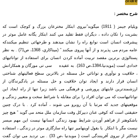
Share
شرح مختصر :
ويليام جيمز ( 1911) ميگويد”نیروی ابتکار مخترعان بزرگ و کوچک است که
بشریت را تکان داده ، دیگران فقط تقليد مي كنند ابتکار یگانه عامل موثر در
پیشرفت انسان است نوابغ راه را نشان میدهند و طرحهائی تنظیم میکنندکه
عامه مردم می پذیرند و از آنها پیروی میکنند ” (ميناكاري، 1368، ص71) . به نظر
پستالوژی برترین مقصد تربیت آماده کردن انسان برای استفاده از توانائیهای
خدادی است (مویدنیا،1384،ص 163). به عقیده سی تی مورگان و همکارانش
، خلاقیت و نوآوری و توانائي حل مسئله در بالاترین سطح فعالیتهای شناختی
انسان قرار دارند و ایجاد توان خلاقیت و حل مسئله در یادگیرندگان از
ارزشمندترین غایتهای پرورشی و فرهنگی می باشد زیرا تنها از راه ایجاد این
توانائیهاست که می توان افراد را برای مقابله با شرائط سخت و متغییر زندگی و
موقعیتهای جدید که مرتبا با آن روبرو می شوند ، آماده کرد . با درک چنین
حقیقتی است که کوفی عنان دبیرکل وقت سازمان ملل متحد می گوید ” هیچ چیز
باشکوهتر از فراهم آوردن شرایط بهبود زندگی انسانها نیست این مهم میسر
نیست مگر با ابتکار. یا بقول اوپنهامیر تنها راه سازگاری موثر در زندگی ، استفاده
حداکثر از نیروی آفرینندگی است ( مویدنیا ،ص 33) . بی تردید می توان گفت