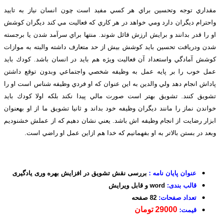
مقداري توجه وتحسين براي هر كسي مفيد است چون انسان نياز به تاييد
واحترام ديگران دارد ومي خواهد در هر كاري كه فعاليت مي كند ديگران كوشش
او را قدر بدانند و برايش ارزش قائل شوند. منتها براي سرآمد شدن يا برجسته
شدن ودريافت تحسين بايد كوشش بيش از حد متعارف داشته والبته به موازات
كوشش آمادگي واستعداد آن فعاليت ويژه هم بايد در انسان باشد. كودك بايد
عمل خوب را بر پايه عمل به وظيفه شخصي واجتماعي وبدون توقع داشتن
پاداش انجام دهد ولي والدين به اين عنوان كه او فردي وظيفه شناس است او را
تشويق كنند. تشويق بهتر است صورت مالي پيدا نكند بلكه اولا كودك بايد
خواندن نماز را مانند ديگران وظيفه خود بداند و ثانيا تشويق ما از او بهعنوان
ابزار رضايت از انجام وظيفه اش باشد. يعني نشان دهيم كه از عملش خشنوديم
وبعد در بستن بالاتر به او بفهمانيم كه خدا هم ازاين عمل او راضي است.
عنوان پایان نامه :
بررسی نقش تشویق در افزایش بهره وری یادگیری
قالب بندی:
word و قابل ویرایش
تعداد صفحات:
82 صفحه
29000 تومان
قیمت: