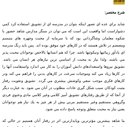
Share
شرح مختصر:
شايد براي عده اي تصور اينكه بتوان در مدرسه اي از تشويق استفاده كرد كمي
دشواراست اما واقعيت اين است كه مي توان در سنگر مدارس شاهد حضور با
شكوه معلمان وشاگرداني بود كه با سرمايه از محبت وچهره هاي متبسم
ومصصم در تلاش هستند كه در كارهاي خود موفق بوده اند. پس بايد رنگ مدرسه
اي يادآور زيبائيها ونيكوئيها باشد. چرا كه هم انسانها بالاخص نوجوانان محبت پذير
مي باشند. ولذا نياز به محبت از اساسي ترين نيازهاي هر انسان مي باشد.
تشويق نيروها واستعدادهاي دانش آموزان را به كار مي اندازد واستقامت آنها را
در كارها زياد مي كند وموجبات سرعت در كارهاي بدني را فراهم مي كند ودر
كارهاي فكري موجب سعي وكوشش بيشتري مي گردد. تشويق وتقويت رفتار
مثبت كودكان سبب شكل گيري عادات مطلوب در آنان مي شود. به عبارت ديگر
از آنجا كه از طريق رفتارهاي تشويق آميز كلامي وغير كلامي مادي وعنوي فردي
وگروهي مستقيم وغير مستقيم مربي بيش از هر چيز به يك نياز هم نوجوانان
يعني نياز به محبت متعلق وتوجه پاسخ داده مي شود.
ما شاهد بيشترين مؤثرترين وپايدارترين اثر در رفتار آنان هستيم در حالي كه