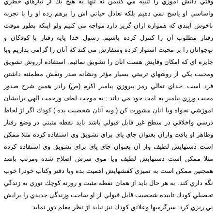
وقتي دانش آموزي را تنبيه مي كنيمن نه تنها به هيچ يك از نيازهاي خطري
واساسي او پاسخ نمي دهيم بلكه تعادل حياتي اش را برهم زده او را با تجربه
ناخوش آيندي كه همواره ازآن گريز دارد مواجه مي كنيم ولو اينكه بطور موقت
رفتار مطلوب آن را كنترل كرده باشيم. رسول خدا پايه رفتار با كودكان و
نوجوانان را بر محبت استوار كرده وسفارش مي كند كه آنان را گرامي بداريم وبا
جايزه اي كه امكان وفايش هست انان را تشويق نمائيم. استفاده ازروش تشويق
ومحبت يكي از روشهاي تربيتي بسيار مؤثر ونشانه صدر ونقش مطمئنه داشتن
فرد است. خداي تعالي رمز پيروزي پيامبر اكرم (ص) رادر همين شرح صدور
محبت ورزي پيامبر به امت خود مي داند : به موجب لطف ورحمت الهي برايشان
اموزشي نجواه وبا انان مشورت كن ( وبه آنان شخصيت بده ) كودك اگر از لحاظ
درسي واخلاقي در سطح غير قابل قبولي باشد بايد نقطه مثبتي در وضع رفتار
وظاهر او يافت وازآن بعنوان جاي پاي براي تشويق وي استفاده كرده مثلا ممكن
است دستهايش لطيف واز آن بعنوان جاي پاي براي تشويق وي استفاده كرده
مثلا ممكن است دستهايش لطيف ويا موي سرش اصلاح شده ومرتب باشد
همچنين ممكن است به تميزي كفشهايش اهميت بده ويا دفتر وكتاب خودرا خوب
نگه داري كند. به هر حال بايد از همان نقطه مثبت و روزنه كوچك نوري به زندگي
تحصيلي كودك تابيده شخصيت قابل قبولي از او ساخت وزندگي جديدي را برايش
پي ريزي كرد. سرگرميها وعلائق كودك نيز نبايد از نظر معلم دور نمايد.