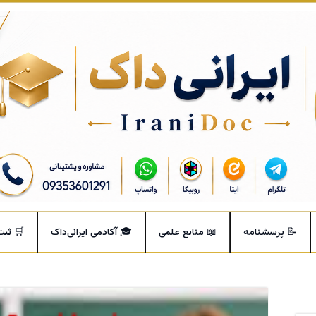
📝 پرسشنامه
📖 منابع علمی
🎓 آکادمی ایرانی‌داک
🛒 ثب