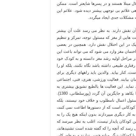
 درصد کودکان به این اختلال مبتلا هستند و در پسرها شایع­تر است. ممکن
ی علائم بی توجهی بیشتر دیده شود. علائم این
آن نقش دارند. به نظر می رسد علت آن بیشتر
ت هایی از مغز که مسئول توجه، تمرکز و تنظیم
یک در این اختلال نقش دارد. همچنین در بعضی
ختمان مغز وارد می شود که می تواند باعث این
ر مراحل اولیه رشد مغز دانسته و به کودک خود
فتاری طبیعی داشته باشد نگاه نکنند، بلکه او را
ست، کنار بیاید. والدین باید راههای دیگری برای
 بیابند. فعالیت ورزشی، هنری، فنی، اجتماعی
د نماید. این فعالیت ها بالطبع تشویق بیشتری به
دنبال داشته و می تواند آثار منفی حاصل از تجربه های بد قبلی را بکاهد و جایگزین آن گردد (پورسلطانی، 1380).
 مسئول اعمال نامطلوب و خلاف خود نیستند، بلکه
نده کودکانی است که از دستورها اطاعت نمی کنند،
کار دیگری می­پردازند بدون اینکه هیچ یک را به
 این کودکان پایدار نیست­، اغلب به نظر می­رسد که
سد که آنچه را که گفته شده است نشنیده­اند­،
با کودکان دیگر میانه خوبی ندارند و به طور کلی