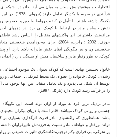
افتخارات و موفقیتهایش سخن به میان می آید. خانواده، شبکه ای 
فرآیندی دو سویه با
یکدیگر داشته باشند. با تأمل در کیفیت روابط والدین و بخصوص ر
نقش حساس مادر در ارتباط با کودک پی برد. در دهه­های اخیر 
جوزف، 2002 ؛ رابرت، 2004)، برای بوجودآمدن
شخصیتی وی و نیز چگونگی ایفای نقش مادرانه تاکید دارد. او پی
کودک، به طرز رفتار مادر و ساختمان منش او بستگی دارد ( ایمان زاده، 7
خانواد نخستین نهادی است که کودک بعنوان یک موجود اجتماعی با آ
رشدی، کودک، خانواده را بعنوان یک محیط فیزیکی ـ اجتماعی و روانی
توسط آن شکل می پذیرد و یک تعامل متقابل بین آنها بوجود می آید، 
را در فرآیند رشد کودک دارد (بارکلی 1997).
مادر نزدیک ترین فرد به نوزاد از اوان تولد است. این تکیه­گاه پ
جسمی و روانی کودک می­باشد، قادر است با دریای بیکران محبت­ه
باشد. همانطوری که واکنش­های مادر قدرت اثرگذاری بسیاری بر ک
تواند بررفتار و عواطف مادر نسبت به فرزندش تاثیرفراوان داشته
پر تحرکی، بی قراری وکم توجهی،تکانشگری تاثیرات عمیقی بر روابط