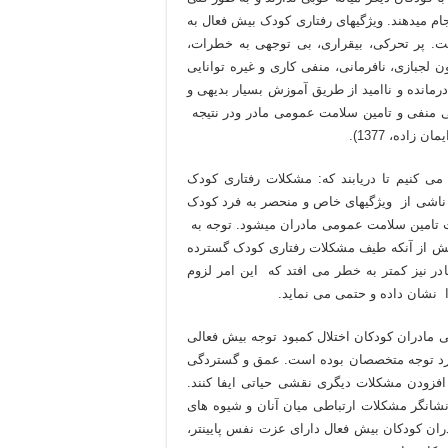
نجام می­دهند. ویژگی­های رفتاری کودک بیش فعال به
. پر تحرکی، بیقراری، بی توجهی به خطرات،
ن لجبازی، نافرمانی، منفی کاری و غیره توانایی
درمانده و ناامید از طریق آموزش بسیار بدیهی و
نی منفی و تامین سلامت عمومی مادر ودر نتیجه
اده، 1377).
ی کنیم تا دریابند که: مشکلات رفتاری کودک
ه ناشی از ویژگیهای خاص و منحصر به فرد کودک
ث تامین سلامت عمومی مادران می­شود. توجه به
یش از آنکه طیف مشکلات رفتاری کودک گسترده
در نیز کمتر به خطر می افتد که این امر لزوم
 نشان داده و حتمی می نماید.
مادران کودکان اختلال کمبود توجه بیش فعالی
مورد توجه متخصصان بوده است. عمق و گستردگی
افزودن مشکلات دیگری نقشی حیاتی ایفا کنند.
 نشانگر مشکلات ارتباطی میان آنان و شیوه های
19). گزارش می­دهند که مادران کودکان بیش فعال دارای عزت نفس پایین­تر،