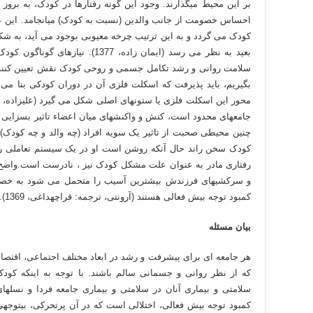
بر این محیط می­گذارند. وجود این گونه رفتارها در کودک، به برو
احساس خصومت از جانب والدین (نسبت به کودک) می­انجامد. این ع
کودک می گردد و به این ترتیب چرخه معیوبی بوجود می آید، به شک
بعید به نظر می رسد (ایمان زاده، 377
سلامت روانی و رشد تکامل جسمی و روحی کودک نقش تعیین کننده 
بگیریم، باید پذیرفت که اسکلت فلزی آن در دوران کودکی بنا می
جامعه­ای محدود است، کنش و واکنش­های میان اعضاء تاثیر بسزایی 
چنین محیطی صحبت از تاثیر یک سویه افراد (چه والد و چه کودک)
کودک سخن راند حال آنکه روشن است او در یک سیستم تعاملی رش
رفتاری مادر به عنوان علت مشکل کودک نیز ، نادرست است.واضح ا
و سرکشی­های فرزندش بیشترین آسیب را متحمل می شود به خصوص د
کمبود توجه بیش فعالی هستند (آرون­تی، ترجمه: قراچه­داغی، 1369).
بیان مسئله
هر جامعه ای برای پیشرفت و رشد در ابعاد مختلف اجتماعی، اقتصاد
که از نظر روانی و جسمانی سالم باشند. با توجه به اینکه کودک
سلامتی و بیماری آنان در سلامتی و بیماری جامعه فردا و نسلهای
کمبود توجه بیش فعالی، اختلالی است که در آن پرتحرکی، بی­توجهی 