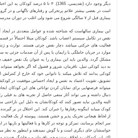
دیگر وجود دارد (تقدیسی، 1365). ۳ تا ۵
است در بعضی بیشتر علائم پرتحرکی و رفتارهای ناگهانی و در گروه
بیماری قبل از ۷ سالگی شروع می شود ولی اغلب در دوران مدرسه مشکلات جدی ایجاد می­گردد.
این بیماری سالهاست که شناخته شده و عوامل متعددی در ایجاد 
نقص در تکامل سیستم اعصاب باشد. کودکان مبتلا احتمالاً در قسم
فعالیت های حرکتی می­باشد دچار نقص جزئی هستند. توارث و ژنت
موارد در جریان حاملگی یا زایمان یا پس از آن صدمات جزئی به سا
مشکل گردد. والدین باید این بیماری را به عنوان یک نقص خفیف د
به دید کودکی تنبل، نافرمان، شرور و فضول که اگر بخواهد می­تواند ر
کودکی بدانند که تلاش می­کند با ناتوانی خود که خارج از کنترلش ا
تشویق، تقویت اعتماد به نفس و ایجاد احساس موفقیت در کودکشان
می­تواند فرصت­هایی برای نمایان کردن توانائی های این کودکان ایجا
البته والدین نباید تصور کنند که کودکانشان به دلیل این ناراحتی
کودک می­باید اینگونه رفتارها را جبران کند. این اختلال در بر گیر
از لحاظ هیجانی تحریک پذیر و خشن هستند، پیوسته از یک فعالیت به 
سر انجام برسانند­، تمرکز و توجه در کارها و یا فعالیتها و بازیها در
حواسشان جای دیگری است و یا گوش نمی­دهند و اینطور به نظر می ر
اکثر این کودکان بد اخلاق­، ستیزه جو­، نافرمان و پرخاشگر هستند و 