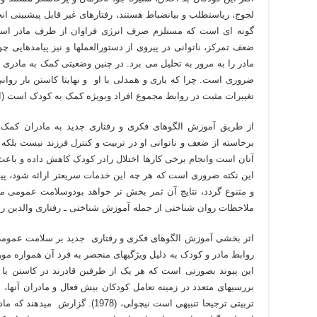
لجوج­، ریاست­طلب و بی­انضباط هستند­، رفتارهای غیر قابل پیش­بینی ا
گونه ای است که مستلزم صرف انرژی فراوان از طرف مادر است
ضعف تمرکز، ناتوانی در پیروی از دستورالعملها و نیز پیامدهایی چو
مادر را به مرور به تحلیل می برد. در چنین وضعیتی کمک به مادری 
ضروری است. چرا که یاری و همدلی با او و نهایتا کاستن بار روا
تغییرات مثبت در روابط مجموع افراد وبویژه کمک به کودک است (ایمان ز
از طریق آموزش الگوهای فکری و رفتاری جدید به مادران کمک م
برخاسته از ضعف و ناتوانی او در تربیت و کنترل فرزند نیست بلک
آنان است وانجام برخی کارها اختلال رادر کودک کاهش داده و باع
این نکته ضروری است که هر چه این خدمات سریعتر ارائه شود، پ
و متنوع گردد، نتایج آن ثمر بخش تر خواهد بودوسلامت عمومی ما
ملاحظات روان شناختی از جمله آموزش شناختی ـ رفتاری والدین را
اثر بخشی آموزش الگوهای فکری و رفتاری جدید بر سلامت عمومی 
روابط مادر و کودک به دلیل ویژگیهای منحصر به فرد آن همواره 
این پیوند بصورتی است که هر یک از طرفین قادرند در کاستن یا 
بررسی­های متعدد در زمینه تعامل کودکان بیش فعال و مادران آنها،
تربیتی ترجیحا تنبیهی است نیچولی، (78