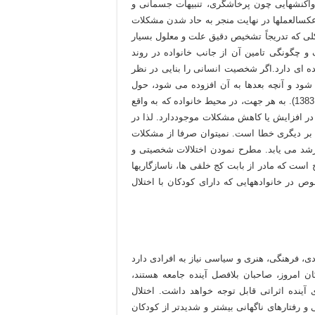
ز واکنش­هایی چون پرخاشگری، تنبیهات جسمانی و
کس­العملها در نهایت منجر به حاد شدن مشکلات
لی که تدریجاً تشخیص دقیق علت و معلول بسیار
1). نیازهای گوناگون کودک و چگونگی تامین آن از جانب خانواده در روند
ای دارد.اگر شخصیت انسانی را بنایی در نظر
 شود و آنچه بعدها به آن افزوده می شود، حول
محور این اسکلت فلزی یا ستونهای اصلی شکل می گیرد (علیزاده، 1383). به هر جهت، در محیط خانواده که به واقع
در افزایش یا کاهش مشکلات موجوددارد. لذا در
 بر دیگری خطا است. نمی­توان صرفا از مشکلات
د می یابد. مطرح نمودن اختلالات شخصیتی و
ست که مادر از بابت کج خلقی ها، ناسازگاریها
ر خانواده­هایی که دارای کودکان با اختلال
ی، فرهنگی، هنری و سیاسی نیاز به افرادی دارد
ان امروز، صاحبان بلافصل آینده جامعه هستند،
 آینده اثراتی قابل توجه خواهد داشت. اختلال
و رفتارهای ناگهانی بیشتر و شدیدتر از کودکان