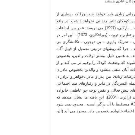
دکان عادی هستند.
وانی زیادی وارد خواهد شد، چرا که بسیاری از
ن کودکان تاثیر چندانی نخواهد داشت. در واقع
تربیت فرزندان مسئولیت مهم و دشوار تلقی می شود. در این زمینه . بارکلی، (1997) می نویسد: « در بین ابداعات
بشر دو تا از بقیه مشکلتر است : هنر مملکت داری و حکومت و هنر تعلیم و تربیت (پورافکاری، 1373). این امر در
 ـ تحریک پذیری ـ بی توجهی ـ تکانشگری بی
، چرا که روشهای تربیتی معمول از قبیل آگاه
د. به همین دلیل بیشتر اوقات والدین، بخصوص
وند که وضعیت کودک را وخیم تر می کند و از
ات آنان منفی میشود و والدین بخصوص مادران
ضات زیادی بین پدر و مادر ،خواهر و برادران
مله افسردگی در مادر و رفتارهای ضد اجتماعی
های بیش فعالی و نقص توجه جو عاطفی خانواده
را متشنج می سازد، والدین با فرزند عادی خود بدرفتاری می کنند (رابرت، 2004). این یافته ها نشان میدهد که
مشکلات این خانواده ها صرفا به موقعیت­هایی که کودک مبتلا به ADHD مستقیما با آن درگیر است ، محدود نمی شود
 اعضاء خانواده بخصوص مادر بوجود می آید (آلن