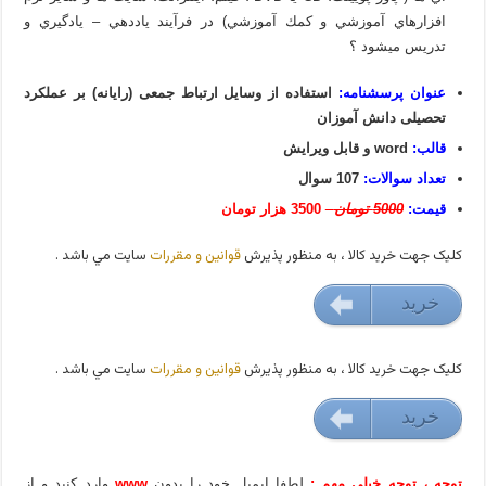
افزارهاي آموزشي و كمك آموزشي) در فرآيند ياددهي – يادگيري و
تدريس مي­شود ؟
عنوان پرسشنامه:
استفاده از وسایل ارتباط جمعی (رایانه) بر عملکرد
تحصیلی دانش آموزان
قالب:
word و قابل ویرایش
تعداد سوالات:
107 سوال
قیمت:
5000 تومان
3500 هزار تومان
کليک جهت خريد کالا ، به منظور پذيرش
قوانين و مقررات
سايت مي باشد .
خريد
35000 تومان
کليک جهت خريد کالا ، به منظور پذيرش
قوانين و مقررات
سايت مي باشد .
خريد
35000 تومان
توجه ، توجه خیلی مهم :
لطفا ایمیل خود را بدون
www
وارد کنید و از