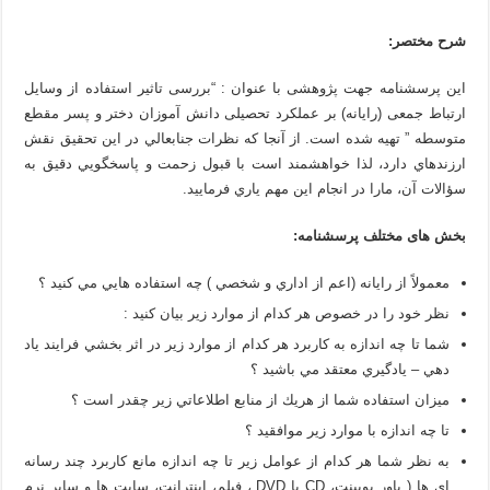
شرح مختصر:
اين پرسشنامه جهت پژوهشی با عنوان : “بررسی تاثیر استفاده از وسایل
ارتباط جمعی (رایانه) بر عملکرد تحصیلی دانش آموزان دختر و پسر مقطع
متوسطه ” تهیه شده است. از آنجا كه نظرات جنابعالي در اين تحقيق نقش
ارزنده­اي دارد، لذا خواهشمند است با قبول زحمت و پاسخگويي دقيق به
سؤالات آن، مارا در انجام اين مهم ياري فرماييد.
بخش های مختلف پرسشنامه:
معمولاً از رايانه (اعم از اداري و شخصي ) چه استفاده هايي مي كنيد ؟
نظر خود را در خصوص هر كدام از موارد زير بيان كنيد :
شما تا چه اندازه به كاربرد هر كدام از موارد زير در اثر بخشي فرايند ياد
دهي – يادگيري معتقد مي باشيد ؟
ميزان استفاده شما از هريك از منابع اطلاعاتي زير چقدر است ؟
تا چه اندازه با موارد زير موافقيد ؟
به نظر شما هر كدام از عوامل زير تا چه اندازه مانع كاربرد چند رسانه
اي ها ( پاور پويينت، CD يا DVD ، فيلم، اينترانت، سايت ها و ساير نرم