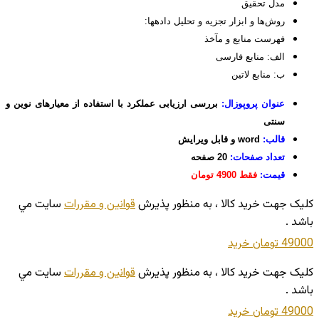
مدل تحقیق
روش‌ها و ابزار تجزيه و تحليل داده‏ها:
فهرست منابع و مآخذ
الف: منابع فارسی
ب: منابع لاتین
عنوان پروپوزال:
بررسی ارزیابی عملکرد با استفاده از معیارهای نوین و
سنتی
قالب:
word و قابل ویرایش
تعداد صفحات:
20 صفحه
قیمت:
فقط 4900 تومان
کليک جهت خريد کالا ، به منظور پذيرش
قوانين و مقررات
سايت مي
باشد .
49000 تومان
خريد
کليک جهت خريد کالا ، به منظور پذيرش
قوانين و مقررات
سايت مي
باشد .
49000 تومان
خريد