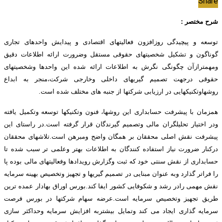
Share
شرح مختصر :
توسعه و پیچیدگی روزافزون فعالیتهای اقتصادی و پیدایش واحدهای تجاری
گوناگون و تشکیل شخصیتهای حقوقی مستقل وضرورت ارائه اطلاعات دقیق
ومهمترازآن چگونگی نگرش به اطلاعات ارائه شده این واحدها وشخصیتهای
حقوقی درجهت تصمیم گیریهای داخلی وخارجی شرکت،منجر به ابداع
روشهاوتکنیکهایی در ارزیابی شرکتها از جنبه های مختلف شده است.
همزمان با پیشرفت حسابداری این روشها، فنون وتکنیکها توسعه وتکمیل یافته
ودر اختیار تحلیلگران مالی وتصمیم گیرندگان قرار گرفته است.در راستای این
پیشرفت نقش اصلی محققان بر همگان واضح ومبرهن است.تلاشهای محققان
درکنار ضرورت نیاز استفاده کنندگان به اطلاعات بهتر وعلمی تر سبب شده تا
حسابداری از نقش سنتی خود که ثبت وگزارش رویدادها وفعالیتهای مالی بوده پا
را فراتر گذارد وبه عنوان مبنایی در تصمیم گیریها و تجهیز وتخصیص بهینه سرمایه
نقش مهمی رادر رشد و شکوفایی کشور ایفا کند.بورس اوراق بهادار عمده ترین
طریق تجهیز وتخصیص سرمایه است.عرضه سهام شرکتها در بورس فرصت
سرمایه گذاری ایجاد می کند وتمایل بیشتربه افزایش سرمایه وحداکثر سازی