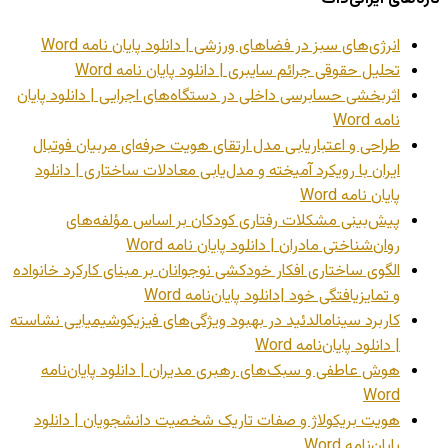
انرژی‌های سبز در فضاهای ورزشی | دانلود پایان نامه Word
تحلیل حقوقی جرائم سایبری | دانلود پایان نامه Word
اثربخشی حسابرسی داخلی در دستگاه‌های اجرایی | دانلود پایان
نامه Word
طراحی و اعتباریابی مدل ارتقای هویت حرفه‌ای مربیان فوتبال
ایران با رویکرد آمیخته و مدل‌یابی معادلات ساختاری | دانلود
پایان نامه Word
پیش‌بینی مشکلات رفتاری کودکان بر اساس مؤلفه‌های
روان‌شناختی مادران | دانلود پایان نامه Word
الگوی ساختاری افکار خودکشی نوجوانان بر مبنای کارکرد خانواده
و تمایزیافتگی خود |دانلود پایان‌نامه Word
کاربرد سینامالدئید در بهبود ویژگی‌های فیزیکوشیمیایی نشاسته
| دانلود پایان‌نامه Word
هوش عاطفی و سبک‌های رهبری مدیران | دانلود پایان‌نامه
Word
هویت بریکولاژ و صفات تاریک شخصیت دانشجویان | دانلود
پایان‌نامه Word