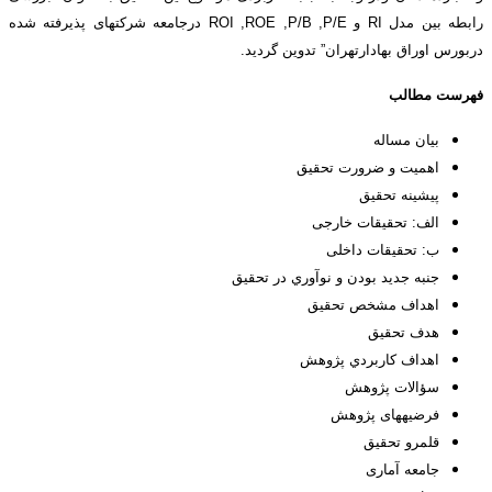
رابطه بین مدل RI و ROI ,ROE ,P/B ,P/E درجامعه شرکتهای پذیرفته شده
دربورس اوراق بهادارتهران” تدوین گردید.
فهرست مطالب
بیان مساله
اهمیت و ضرورت تحقیق
پیشینه تحقیق
الف: تحقیقات خارجی
ب: تحقیقات داخلی
جنبه جديد بودن و نوآوري در تحقيق
اهداف مشخص تحقیق
هدف تحقیق
اهداف كاربردي پژوهش
سؤالات پژوهش
فرضیه­های پژوهش
قلمرو تحقیق
جامعه آماری