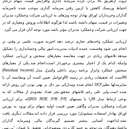
ثروت ازطریق بالا بردن بازده سرمایه گذاری وافزایش قیمت سهام درکنار
احتیاط وریسک کاهش یا ازبین رفتن سرمایه گذاری موجب شده تاسرمایه
گذاران وخریداران اوراق بهادار توجه ویژهای به ارزیابی شرکت وعملکرد مدیران
وتغییرات در قیمت سهام داشته باشند.لذا هرگونه اطلاعات وروش ومعیاری که در
جهت ارزیابی شرکت وعملکرد مدیران مؤثر باشد مورد توجه آنان قرار می گیرد.
ارزیابی عملکرد واحدهای تجاری درچند دهه اخیربه صورت علمی تر وفنی تر
انجام می شود وقسمت عمده ادبیات مدیریت،امور مالی وحسابداری را تشکیل
میدهد.تلاشهای زیادی در جهت مقایسه معیارهای سنجش و ارزیابی عملکرد
واینکه کدام یک از اعتبار بیشتری برخوردار است،انجام شد.یکی از معیارهای
سنجش عملکرد وابزار برنامه ریزی داخلی وکنترل مدل (Residual Income)
RIاست که تحقیقات زیادی در زمینه RIوعوامل تعیین کننده آن ومقایسه آن با
سایرمدلها نظیرDCF انجام شده ومدارکی نیز دال بر بهتر بودن این روش ارائه
شده است.ولی علی رغم تلاشهای محقق،بجز تعداد معدودی از مقالات که به
نوعی ارتباط مدل RIرا با نسبتهای ROI ,ROE ,P/B ,P/E(که برای ارزیابی
شرکت وعملکرد مدیران وگاهی تعیین قیمت اولیه سهام برای ورود به بورس
اوراق بهادار استفاده میشود)را مورد بررسی قرار داده اند،مقالات دیگری یافت
نشد.لذاجهت آشنایی بیشتر تصمیم گیرندگان مالی وسرمایه گذاران
واعتباردهندگان ودرتوجه به جنبه کاربردی موضوع،این تحقیق با عنوان “بررسی