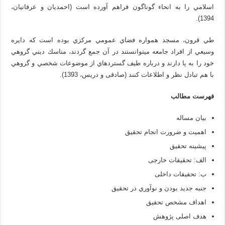
اسلامي را به انحاء گوناگون فراهم آورده است (احمديان و عرفانيان،
1394).
طي قرون، مسجد همواره فضاي عمومي مركزي بوده است كه دايره
وسيعي از افراد جامعه مي­توانستند در آن جمع گردند، مناسك ديني گروهي
خود را به پا دارند و درباره طيف گسترده­اي از موضوعات شخصي و گروهي
با هم تبادل نظر و اطلاعات كنند (صادقی و دریس، 1393).
فهرست مطالب
بیان مساله
اهمیت و ضرورت انجام تحقیق
پيشينه تحقيق
الف: تحقیقات خارجی
ب: تحقیقات داخلی
جنبه جديد بودن و نوآوري در تحقيق
اهداف مشخص تحقيق
هدف اصلی پژوهش