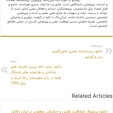
پیشرو در حوزه ارائه پایان‌نامه، پروپوزال، پرسشنامه، مقالات
و خدمات پژوهشی دانشگاهی است. مأموریت ما ایجاد بستری هوشمند، جامع و
قابل اعتماد برای دانشجویان، پژوهشگران، اساتید و فعالان علمی کشور است تا
بتوانند با سرعت، دقت و سهولت به منابع علمی معتبر و خدمات پژوهشی
تخصصی دسترسی داشته باشند. ایرانی‌داک با تکیه بر کیفیت، نوآوری و پشتیبانی
تخصصی، همراه مطمئن مسیر موفقیت علمی و پژوهشی کاربران در تمامی مقاطع
تحصیلی است.
Previous
دانلود پرسشنامه رهبری تحول‌آفرین
بس و آویلیو
Next
دانلود پایان نامه بررسی تحریف های
شناختی و طرحواره های ناسازگار
اولیه در زنان شهرستان رباط کریم در
سال 1395
Related Articles
دانلود پروپوزال شفافیت تقنین و حکمرانی مطلوب در ایران | فایل