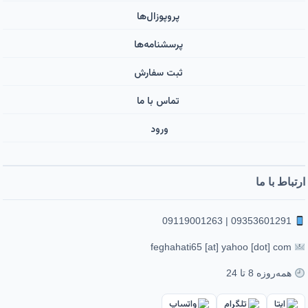
پروپوزال‌ها
پرسشنامه‌ها
ثبت سفارش
تماس با ما
ورود ‌
ارتباط با ما
09353601291 | 09119001263
feghahati65 [at] yahoo [dot] com
همه‌روزه 8 تا 24
ایتا
تلگرام
واتساپ