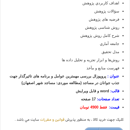
اهداف كاربردي پژوهش
سؤالات پژوهش
فرضیه­ های پژوهش
روش شناسی پژوهش
شرح كامل روش پژوهش
جامعه آماري
مدل تحقيق
روش‌ها و ابزار تجزيه و تحليل داده‏ ها
فهرست منابع و مآخذ
عنوان :
پروپوزال بررسی مهمترین عوامل و برنامه های تاثیرگذار جهت
جذب جوانان در مساجد (مطالعه موردی: مساجد شهر اصفهان)
قالب:
word و قابل ویرایش
تعداد صفحات:
17 صفحه
قیمت:
فقط 4900 تومان
کليک جهت خريد کالا ، به منظور پذيرش
قوانين و مقررات
سايت مي باشد .