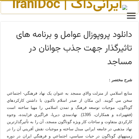
دانلود پروپوزال عوامل و برنامه های
تاثیرگذار جهت جذب جوانان در
مساجد
شرح مختصر :
منابع اسلامي از منزلت والاي مسجد به عنوان يک نهاد فرهنگي- اجتماعي
سخن مي گويند. اين مکان از صدر اسلام تاکنون با داشتن کارکردهاي
گوناگون، موجبات توسعه فرهنگ و تمدن اسلامي را مهيا ساخته است
(فقهي­زاده و همکاران، 1395). نهادمندي ديرپا، فراگيري فزاينده، وجوه
كاركردي متفاوت و ساحات كار ويژه­ گوناگون مسجد، آن را به تأثيرگذارترين
نهاد مذهبي در جامعه ايراني مبدل ساخته و موجبات نقش آفريني آن را در
زمينه­هاي گوناگون در حيات سياسي، اجتماعي و فرهنگي ايران در دوره