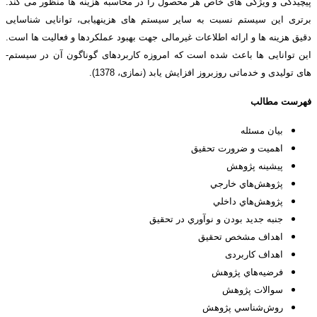
پیچیدگی و ویژگی­ های خاص هر محصول را در محاسبه هزینه­ ها منظور می ­کند.
برتری این سیستم نسبت به سایر سیستم­ های هزینه­یابی، توانایی شناسایی
دقیق هزینه­ ها و ارائه اطلاعات غیرمالی جهت بهبود عملکردها و فعالیت­ ها است.
این توانایی­ ها باعث شده است که امروزه کاربردهای گوناگون آن در سیستم­
های تولیدی و خدماتی روزبروز افزایش یابد (نمازی، 1378).
فهرست مطالب
بیان مسئله
اهمیت و ضرورت تحقیق
پيشينه‌ پژوهش
پژوهش‌هاي خارجي
پژوهش‌هاي داخلي
جنبه جديد بودن و نوآوري در تحقيق
اهداف مشخص تحقيق
اهداف کاربردی
فرضيه‌هاي پژوهش
سوالات پژوهش
روش‌شناسي پژوهش