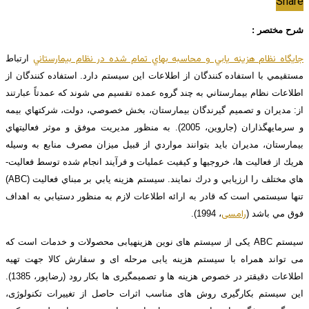
Share
شرح مختصر :
جايگاه نظام هزينه ­يابي و محاسبه بهاي تمام شده در نظام بيمارستاني
ارتباط
مستقيمي با استفاده­ كنندگان از اطلاعات اين سيستم دارد. استفاده ­كنندگان از
اطلاعات نظام بيمارستاني به چند گروه عمده تقسيم مي­ شوند كه عمدتاً عبارتند
از: مديران و تصميم­ گيرندگان بيمارستان، بخش خصوصي، دولت، شركت­هاي بيمه
و سرمايه­گذاران (جاروین، 2005). به منظور مديريت موفق و موثر فعاليت­هاي
بيمارستان، مديران بايد بتوانند مواردي از قبيل ميزان مصرف منابع به وسيله
هريك از فعاليت ­ها، خروجي­ها و كيفيت عمليات و فرآيند انجام شده توسط فعاليت­
هاي مختلف را ارزيابي و درك نمايند. سيستم هزينه­­ يابي بر مبناي فعاليت (ABC)
تنها سيستمي است كه قادر به ارائه اطلاعات لازم به منظور دستيابي به اهداف
رامسی
فوق مي­ باشد (
، 1994).
سیستم ABC یکی از سیستم ­های نوین هزینه­یابی محصولات و خدمات است که
می­ تواند همراه با سیستم هزینه ­یابی مرحله­ ای و سفارش کالا جهت تهیه
اطلاعات دقیق­تر در خصوص هزینه­ ها و تصمیم­گیری­ ها بکار رود (رضاپور، 1385).
این سیستم بکارگیری روش­ های مناسب اثرات حاصل از تغییرات تکنولوژی،