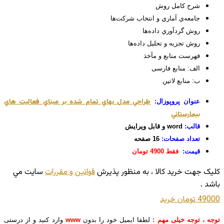
شرح کامل روش
جامعه‌ي آماري و انتخاب شركت‌ها
روش گردآوري داده‌ها
روش تجزيه و تحليل داده‌ها
فهرست منابع و مآخذ
الف: منابع فارسی
ب: منابع لاتین
طراحي مدل بهاي تمام شده بر مبناي فعاليت هاي
عنوان پروپوزال:
بيمارستاني
قالب:
word و قابل ویرایش
تعداد صفحات:
16 صفحه
قیمت:
فقط 4900 تومان
کليک جهت خريد کالا ، به منظور پذيرش
قوانين و مقررات
سايت مي
باشد .
49000 تومان
خريد
توجه ، توجه خیلی مهم :
لطفا ایمیل خود را بدون
www
وارد کنید و از درستی