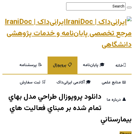
ایرانی‌داک | IraniDoc
مرجع تخصصی پایان‌نامه و خدمات پژوهشی
دانشگاهی
🎓 پایان‌نامه
📋 پروپوزال
📝 پرسشنامه
خانه
📖 منابع علمی
🎓 آکادمی ایرانی‌داک
🛒 ثبت سفارش
دانلود پروپوزال طراحي مدل بهاي
👤 درباره ما
تمام شده بر مبناي فعاليت هاي
بيمارستاني