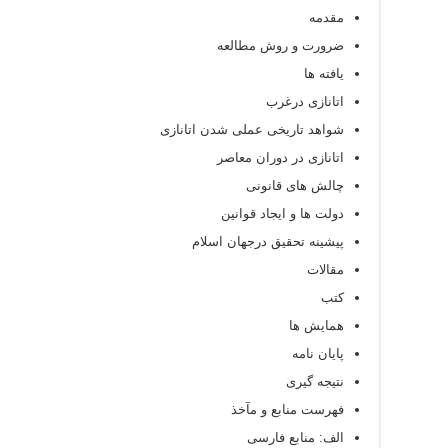
مقدمه
ضرورت و روش مطالعه
یافته ها
اتانازی درغرب
شواهد تاریخی عملی شدن اتانازی
اتانازی در دوران معاصر
چالش های قانونی
دولت ها و ایجاد قوانين
پیشینه تحقیق درجهان اسلام
مقالات
كتب
همایش ها
پایان نامه
نتیجه گیری
فهرست منابع و مآخذ
الف: منابع فارسی