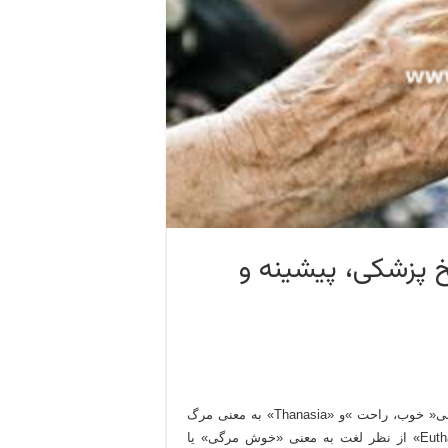
یخ پزشکی، پیشینه و
واژه یونانی «اتانازیEuthanasia » مرکب از دو بخش«EU» به معنی« خوب، راحت »و «Thanasia» به معنی مرگ
برگرفته از«Thanatos الهه مرگ» است. درمجموع کلمه «Euthanasia» از نظر لغت به معنی «خوش مرگی» یا