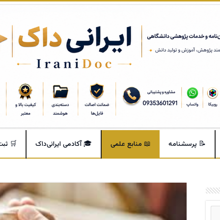
📝 پرسشنامه
📖 منابع علمی
🎓 آکادمی ایرانی‌داک
🛒 ثب