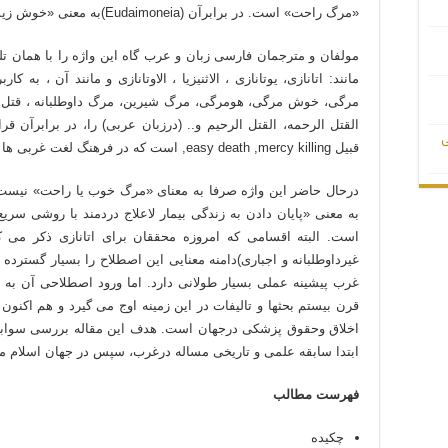
«مرگ راحت» است. در برابرآن (Eudaimoneia)به‌ معنی «خوش زیستی» یا «به زیستی» قرار دارد(1).
مولفان و مترجمان فارسی زبان و عرب گاه این واژه را با همان 
مانند: اتانازی، یوتانازی ، الاثنیزیا ، الاوتانازی و مانند آن ، به ک
مرگی، خوش مرگی، هومرگی، مرگ شیرین، مرگ داوطلبانه ، قتل ترح
القتل الرحمه، القتل الرحیم و.. (درزبان عربی) را، در برابرآن قرا
ی
قبیل easy death ,mercy killing, است كه در فرهنگ لغت غربی ها برای بیان معنی این واژه آمده است (2).
درحال حاضر این واژه صرفا به معناى «مرگ خوب يا راحت» نیست.
به معنی «پایان دادن به زندگی بیمار لاعلاج دردمند با روشى سري
است. البته اقسامی که امروزه محققان برای اتانازی ذکر می کنند.
غيرداوطلبانه و اجبارى)دامنه معنایی این اصطلاح را بسیار گسترده 
غرب پیشینه عملی بسیار طولانی دارد. اما ورود اصطلاحی آن به
قرن بیستم بحثها و تالیفات در این زمینه اوج می گیرد و هم اکنون
اخلاق وحقوق پزشکی درجهان است. هدف این مقاله بررسی سوابق
ابتدا سابقه علمی و تاریخی مساله درغرب، سپس در جهان اسلام م
فهرست مطالب
چکیده