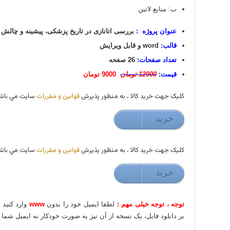
ب: منابع لاتین
عنوان پروژه :
بررسی اتانازی در تاریخ پزشکی، پیشینه و چالش
قالب:
word و قابل ویرایش
تعداد صفحات:
26 صفحه
قیمت:
12000 تومان
9000 تومان
کليک جهت خريد کالا ، به منظور پذيرش
قوانين و مقررات
سايت مي باشد
خريد
9000 تومان
کليک جهت خريد کالا ، به منظور پذيرش
قوانين و مقررات
سايت مي باشد
خريد
9000 تومان
توجه ، توجه خیلی مهم :
لطفا ایمیل خود را بدون
www
وارد کنید
بر دانلود فایل، یک نسخه از آن نیز به صورت خودکار به ایمیل شما