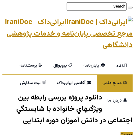
ایرانی‌داک | IraniDoc
مرجع تخصصی پایان‌نامه و خدمات پژوهشی
دانشگاهی
🎓 پایان‌نامه
📋 پروپوزال
📝 پرسشنامه
خانه
📖 منابع علمی
🎓 آکادمی ایرانی‌داک
🛒 ثبت سفارش
دانلود پروژه بررسی رابطه بین
👤 درباره ما
ويژگيهاي خانواده با شايستگي
اجتماعی در دانش آموزان دوره ابتدایی