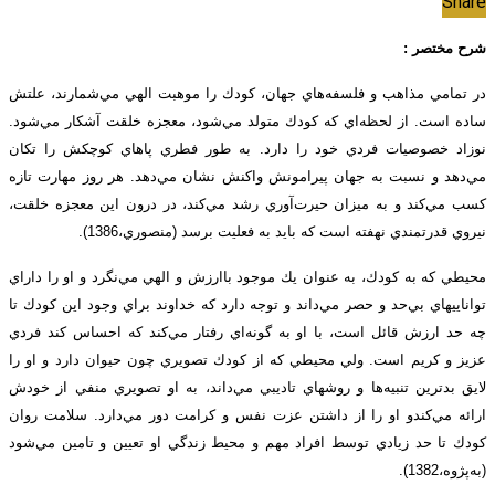
Share
شرح مختصر :
در تمامي مذاهب و فلسفه‌هاي جهان، كودك را موهبت الهي مي‌شمارند، علتش
ساده است. از لحظه‌اي كه كودك متولد مي‌شود، معجزه خلقت آشكار مي‌شود.
نوزاد خصوصيات فردي خود را دارد. به طور فطري پاهاي كوچكش را تكان
مي‌دهد و نسبت به جهان پيرامونش واكنش نشان مي‌دهد. هر روز مهارت تازه
كسب مي‌كند و به ميزان حيرت‌آوري رشد مي‌كند، در درون اين معجزه خلقت،
نيروي قدرتمندي نهفته است كه بايد به فعليت برسد (منصوري،1386).
محيطي كه به كودك، به عنوان يك موجود با‌ارزش و الهي مي‌نگرد و او را داراي
تواناييهاي بي‌حد و حصر مي‌داند و توجه دارد كه خداوند براي وجود اين كودك تا
چه حد ارزش قائل است، با او به گونه‌اي رفتار مي‌كند كه احساس كند فردي
عزيز و كريم است. ولي محيطي كه از كودك تصويري چون حيوان دارد و او را
لايق بدترين تنبيه‌ها و روشهاي تاديبي مي‌داند، به او تصويري منفي از خودش
ارائه مي‌كندو او را از داشتن عزت نفس و كرامت دور مي‌دارد. سلامت روان
كودك تا حد زيادي توسط افراد مهم و محيط زندگي او تعيين و تامين مي‌شود
(به‌پژوه،1382).