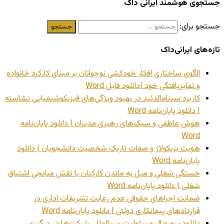
جستجوی هوشمند ایرانی داک
جستجو برای:
تازه‌های ایرانی‌داک
الگوی ساختاری افکار خودکشی نوجوانان بر مبنای کارکرد خانواده
و تمایزیافتگی خود |دانلود فایل Word
کاربرد سینامالدئید در بهبود ویژگی‌های فیزیکوشیمیایی نشاسته
| دانلود پایان‌نامه Word
هوش عاطفی و سبک‌های رهبری مدیران | دانلود پایان‌نامه
Word
هویت بریکولاژ و صفات تاریک شخصیت دانشجویان | دانلود
پایان‌نامه Word
خستگی شغلی و میل به ماندن کارکنان با نقش میانجی اشتیاق
شغلی | دانلود پایان‌نامه Word
ضمانت اجراهای حقوقی عدم رعایت تشریفات اداری در
قراردادهای پیمانکاری دولتی | دانلود پایان‌نامه Word
دانلود پروپوزال مسئولیت بین‌المللی شرکت‌ها در درگیری