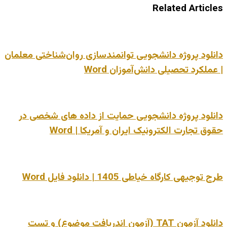
Related Articles
دانلود پروژه دانشجویی توانمندسازی روان‌شناختی معلمان
| عملکرد تحصیلی دانش‌آموزان Word
دانلود پروژه دانشجویی حمایت از داده های شخصی در
حقوق تجارت الکترونیک ایران و آمریکا | Word
طرح توجیهی کارگاه خیاطی 1405 | دانلود فایل Word
دانلود آزمون TAT (آزمون اندریافت موضوع) و تست