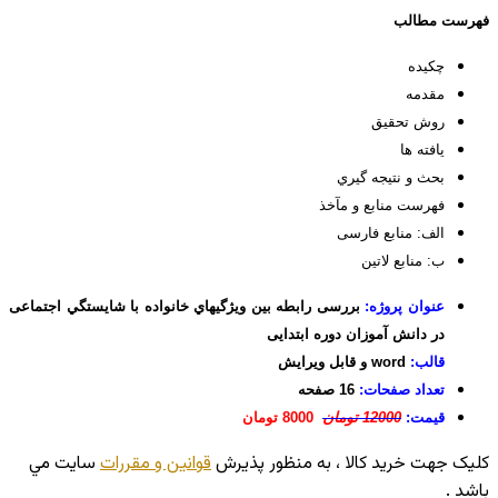
فهرست مطالب
چكيده
مقدمه
روش تحقیق
یافته ها
بحث و نتيجه گيري
فهرست منابع و مآخذ
الف: منابع فارسی
ب: منابع لاتین
عنوان پروژه:
بررسی رابطه بین ويژگيهاي خانواده با شايستگي اجتماعی
در دانش آموزان دوره ابتدایی
قالب:
word و قابل ویرایش
تعداد صفحات:
16 صفحه
قیمت:
12000 تومان
8000 تومان
کليک جهت خريد کالا ، به منظور پذيرش
قوانين و مقررات
سايت مي
باشد .