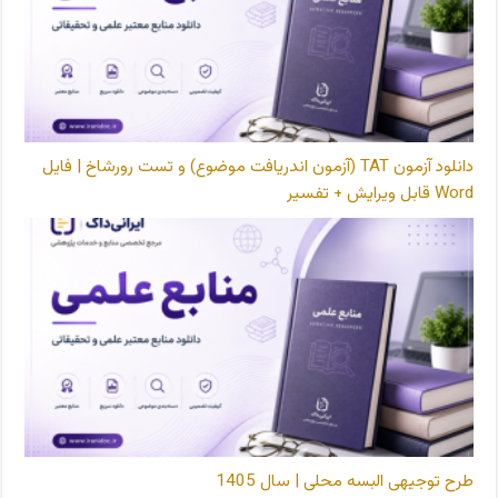
دانلود آزمون TAT (آزمون اندریافت موضوع) و تست رورشاخ | فایل
Word قابل ویرایش + تفسیر
طرح توجیهی البسه محلی | سال 1405