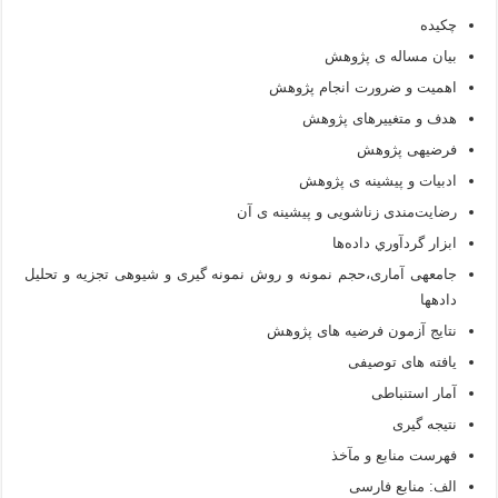
چکیده
بيان مساله­ ی پژوهش
اهميت و ضرورت انجام پژوهش
هدف و متغییرهای پژوهش
فرضیه­ی پژوهش
ادبيات و پيشينه ­ی پژوهش
رضايت‌مندی زناشویی و پیشینه­ ی آن
ابزار گردآوري داده‌ها
جامعه­ی آماری،حجم نمونه و روش نمونه گیری و شیوه­ی تجزیه و تحلیل
داده­ها
نتایج آزمون فرضیه­ های پژوهش
یافته های توصیفی
آمار استنباطی
نتیجه­ گیری
فهرست منابع و مآخذ
الف: منابع فارسی