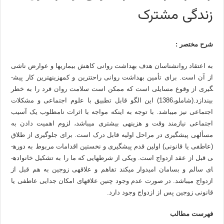
زندگی مشترک
شرح مختصر :
به اعتقاد روان­شناسان هدف بهداشت روانی کاهش بیماری­ها و عوارض ناشی
از آن است. برای تأمین بهداشت روانی راحت­ترین و کم­هزینه­ترین کار پیش­
گیری از وقوع مسایلی است که ممکن است سلامت روان فرد را به خطر
بیندازد.(شاملو،1386) این الگو قابل تطبیق با علوم اجتماعی و مشکلات
اجتماعی نیز می­باشد. با توجه به این­که مواجه با اثرات نامطلوب یک آسیب
اجتماعی نیازمند وقت و هزینه­ی بیش­تری می­باشد، لزوم اهمیت دادن به
مسأله­ی پیش­گیری در مراحل اولیه قابل درک است. برای جلوگیری از طلاق
(عاطفی یا قانونی) اولین قدم پیش­گیری و نخستین اقدامات مربوط به دوره­
ی قبل از عقد ازدواج است. ویکی از شرط­هایی که ما را به تشکیل خانواده­
ای سالم و بسامان امیدوار می­کند تفاهم و علاقه­ی زوجین به هم قبل از
ازدواج می­باشد. در صورت عدم وجود چنین علاقه­ای امکان جدایی عاطفی یا
قانونی زوجین پس از ازدواج وجود دارد.
فهرست مطالب