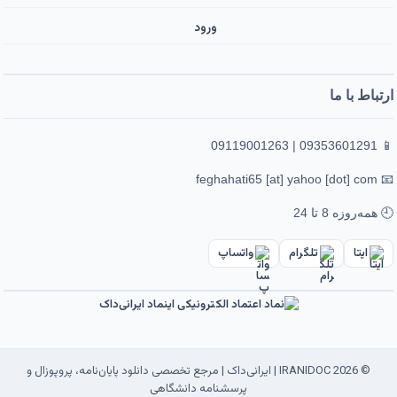
ورود ‌
ارتباط با ما
📱 09353601291 | 09119001263
📧 feghahati65 [at] yahoo [dot] com
🕘 همه‌روزه 8 تا 24
ایتا
تلگرام
واتساپ
© 2026 IRANIDOC | ایرانی‌داک | مرجع تخصصی دانلود پایان‌نامه، پروپوزال و
پرسشنامه دانشگاهی