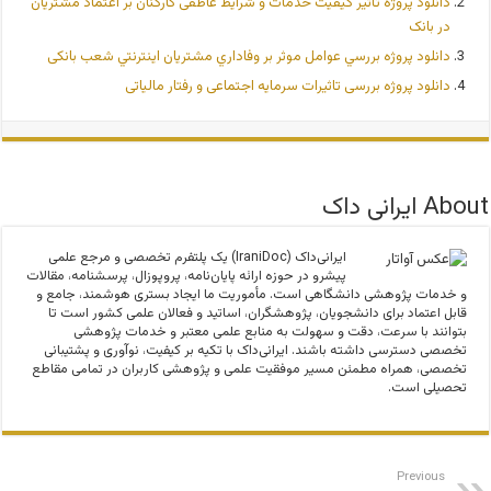
دانلود پروژه تاثیر کیفیت خدمات و شرایط عاطفی کارکنان بر اعتماد مشتریان
در بانک
دانلود پروژه بررسي عوامل موثر بر وفاداري مشتريان اينترنتي شعب بانكی
دانلود پروژه بررسی تاثیرات سرمایه اجتماعی و رفتار مالیاتی
About ایرانی داک
ایرانی‌داک (IraniDoc) یک پلتفرم تخصصی و مرجع علمی
پیشرو در حوزه ارائه پایان‌نامه، پروپوزال، پرسشنامه، مقالات
و خدمات پژوهشی دانشگاهی است. مأموریت ما ایجاد بستری هوشمند، جامع و
قابل اعتماد برای دانشجویان، پژوهشگران، اساتید و فعالان علمی کشور است تا
بتوانند با سرعت، دقت و سهولت به منابع علمی معتبر و خدمات پژوهشی
تخصصی دسترسی داشته باشند. ایرانی‌داک با تکیه بر کیفیت، نوآوری و پشتیبانی
تخصصی، همراه مطمئن مسیر موفقیت علمی و پژوهشی کاربران در تمامی مقاطع
تحصیلی است.
Previous