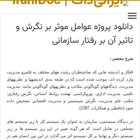
دانلود پروژه عوامل موثر بر نگرش و
تاثیر آن بر رفتار سازمانی
شرح مختصر :
افكار و انديشه هايي كه صاحبنظران رشت ههاي مختلف به قلمرو مديريت
وارد كرده اند، موجب شده است كه در طبقه بندي انديشه­ها و نظريه­هاي
مديريت، ديدگاه­هاي گوناگوني مكاتب و نظريه­هاي گوناگوني مانند: مديريت
علمي، مديريت اداري، بوروكراسي، نهضت روابط انساني، نگرش رفتاري،
مكتب علم مديريت، نگرش سيستمي و مديريت اقتضايي تشخيص داده
شود (حافظی و همکاران، 1387).
در دیدگاه سیستمی، سازمان به عنوان یک سیستم کل با زیر سیستم های
مختلفی در تعامل است که هر گونه تغییر در این زیر سیستم ها بر زیر
سیستم دیگر و نهایتا بر کل سیستم اثر می گذارد در این بین انسان هم در