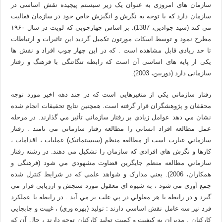
سازمان های امروزی به عنوان یک زیر سیستم پیچیده نقش اساسی در
سازمان دارد که با توجه به نگرش و انگیزش خاص خود در سازمان فعالیت
می کند (سید جوادین، 1387). بر اساس چهارچوبی که لویت در سال ۱۹۶۰
مطرح نمود و توسط اسکات مورتون تکمیل گردید این تاثیرات و ارتباطات
تا حد زیادی قابل مشاهده است . که در این چهار چوب افراد و نقش ها
یکی از پایه های اساسی آن است که رابطه تنگاتنگی با فرهنگ و رفتار
سازمانی دارد (دوربین، 2003).
رفتار سازماني يکي از متغيرهايي است که در چند دهه اخير مورد توجه
محققان و پژوهشگران قرار گرفته است. همچنين نتايج تحقيقات انجام شده
نشان مي دهد عوامل زيادي بر رفتار سازماني تأثير مي گذارند. در مرحله
عمل مطالعه افراد انساني را مطالعه رفتار سازماني مي نامند . رفتار
سازماني عبارت است از مطالعه منظم (سيستماتيک) عمليات ، اقدامات ،
کارها و نگرش هاي افرادي که سازمان را تشکيل مي دهند. در رشته رفتار
سازماني مطالعه منظم جايگزين قضاوت مشهودي مي شود (فرهنگی و
همکاران، 2006). يعني مدارک و شواهد علمي که در شرايط کنترل شده
جمع آوري مي شود ، به شيوه اي معقول مورد سنجش و ارزيابي قرار مي
گيرد و در رابطه با هر معلولي در پي علت بر مي آيد . در رابطه با عملکرد
فرد نيز سه عامل نقش اساسي دارند : توليد (بهره وري) ، غيبت و جابجايي
کارکنان . مديران به کيفيت و کميت توليد کارکنان توجه دارند ، حال آن که