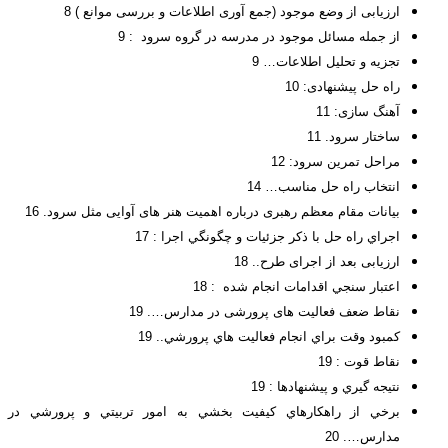
ارزیابی از وضع موجود (جمع آوری اطلاعات و بررسی موانع ) 8
از جمله مسائل موجود در مدرسه در گروه سرود : 9
تجزیه و تحلیل اطلاعات… 9
راه حل پیشنهادی: 10
آهنگ سازی: 11
ساختار سرود. 11
مراحل تمرین سرود: 12
انتخاب راه حل مناسب… 14
بیانات مقام معظم رهبری درباره اهمیت هنر های آوایی مثل سرود. 16
اجراي راه حل با ذكر جزئيات و چگونگي اجرا : 17
ارزیابی بعد از اجرای طرح.. 18
اعتبار سنجي اقدامات انجام شده : 18
نقاط ضعف فعالیت های پرورشی در مدارس…. 19
کمبود وقت براي انجام فعاليت هاي پرورشي.. 19
نقاط قوت : 19
نتيجه گيري و پيشنهادها : 19
برخي از راهكارهاي كيفيت بخشي به امور تربيتي و پرورشي در
مدارس…. 20