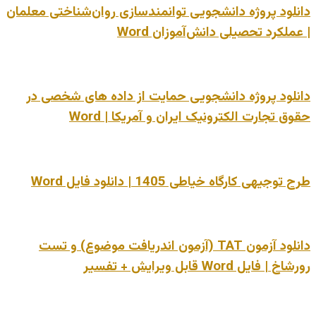
دانلود پروژه دانشجویی توانمندسازی روان‌شناختی معلمان
| عملکرد تحصیلی دانش‌آموزان Word
دانلود پروژه دانشجویی حمایت از داده های شخصی در
حقوق تجارت الکترونیک ایران و آمریکا | Word
طرح توجیهی کارگاه خیاطی 1405 | دانلود فایل Word
دانلود آزمون TAT (آزمون اندریافت موضوع) و تست
رورشاخ | فایل Word قابل ویرایش + تفسیر