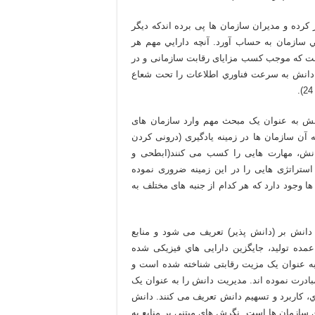
 کرده و مديران سازمان ها پی برده اندکه دیگر
ي سازمان به حساب آورد. آنچه دارايي مهم هر
ت كه موجب كسب مزایای رقابت سازمانی و در
با خواهد شد(اخوان و جعفری، 1384). مديريت دانش به سرعت فناوري اطلاعات را تحت شعاع
نش به عنوان یک مبحث مهم وارد سازمان های
ن سازمان ها در زمینه یادگیری (درونی کردن
دانش، مهارت هایی را کسب می کنند(ابطحی و
رگیری استراتژی هایی را در این زمینه ضروری نموده
 وجود دارد که هر کدام از جنبه های مختلف به
 دانش بر (دانش پذیر) تعریف می شود و منابع
 عمده تولید، جایگزین دارایی هاي فیزیکی شده
ه عنوان یک مزیت رقابتی شناخته شده است و
ادرت نموده اند. مدیریت دانش را به عنوان یک
، کاربرد و تسهیم دانش تعریف می کنند. دانش
 سازمان ها است. نگرش هاي مبتنی بر منابع به