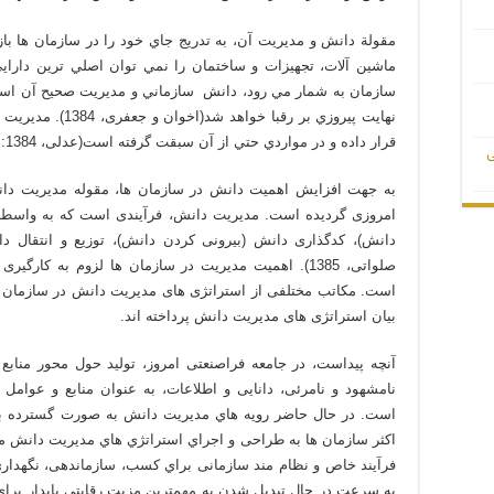
مقولة دانش و مديريت آن، به تدريج جاي خود را در سازمان ها باز
ماشين آلات، تجهيزات و ساختمان را نمي توان اصلي ترين داراي
سازمان به شمار مي رود، دانش سازماني و مديريت صحيح آن اس
نهايت پيروزي بر رق
قرار داده و در مواردي حتي از آن سبقت گرفته است(عدلی، 1384: 24).
ی
به جهت افزایش اهمیت دانش در سازمان ها، مقوله مدیریت دا
امروزی گردیده است. مدیریت دانش، فرآیندی است که به واسطه آ
دانش)، کدگذاری دانش (بیرونی کردن دانش)، توزیع و انتقال 
صلواتی، 1385). اهمیت مدیریت در سازمان ها لزوم به کا
است. مکاتب مختلفی از استراتژی های مدیریت دانش در سازمان ها
بیان استراتژی های مدیریت دانش پرداخته اند.
آنچه پیداست، در جامعه فراصنعتی امروز، تولید حول محور منابع
نامشهود و نامرئی، دانایی و اطلاعات، به عنوان منابع و عوامل
است. در حال حاضر رویه هاي مدیریت دانش به صورت گسترده ب
اکثر سازمان ها به طراحی و اجراي استراتژي هاي مدیریت دانش مب
فرآیند خاص و نظام مند سازمانی براي کسب، سازماندهی، نگهداري
به سرعت در حال تبدیل شدن به مهمترین مزیت رقابتی پایدار براي