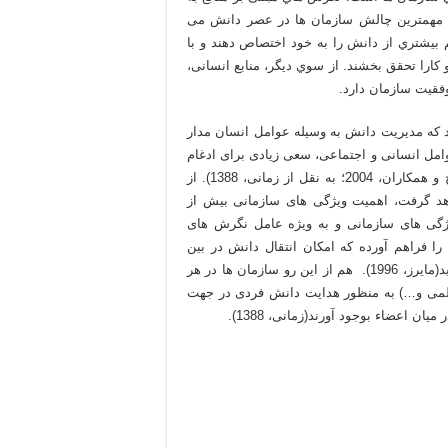
ع مهمترین چالش سازمان ها در عصر دانش می
 بیشتري از دانش را به خود اختصاص دهند و با
کارا تحقق بخشند. از سوي دیگر، منابع انسانی،
فقیت سازمان دارد.
د که مدیریت دانش به وسیله عوامل انسان مدار
امل انسانی و اجتماعی، سعی زیادی برای ادغام
این عوامل در مطالعات مدیریت دانش به عمل آمده است(هندزیج و همکاران، 2004؛ به نقل از زمانی، 1388). از
اهد گرفت، اهمیت ویژگی های سازمانی بیش از
ژگی های سازمانی و به ویژه عامل نگرش های
را فراهم آورده که امکان انتقال دانش در بین
افرادی که عملکرد آنها متأثر از محیط سازمانی بوده را تسهیل نماید(مایرز، 1996). هم از این رو سازمان ها در هر
علمی و…) به منظور هدایت دانش فردی در جهت
اعضاء بوجود آورند(زمانی، 1388).