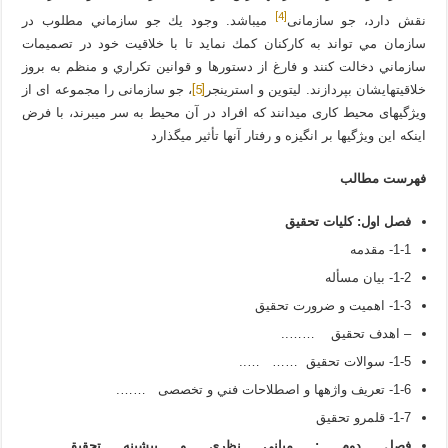
[4]
نقش دارد، جو سازمانی
می­باشد. وجود يك جو سازماني مطلوب در
سازمان مي تواند به كاركنان كمك نمايد تا با خلاقيت خود در تصميمات
سازماني دخالت كنند و فارغ از دستورها و قوانين تكراري و منظم به بروز
[5]
خلاقيت­هايشان بپردازند. لیتوین و استرینجر
، جو سازمانی را مجموعه ای از
ویژگی­های محیط کاری می­دانند که افراد در آن محیط به سر می­برند، با فرض
اینکه این ویژگی­ها بر انگیزه و رفتار آنها تأثیر می­گذارد
فهرست مطالب
فصل اول: كليات تحقيق
1-1- مقدمه
1-2- بيان مسأله
1-3- اهميت و ضرورت تحقيق
– اهدف تحقيق ……..
1-5- سوالات تحقيق …… …..
1-6- تعريف واژه‏ها و اصطلاحات فني و تخصصی …….
1-7- قلمرو تحقیق
فصل دوم : مبانی نظری و پیشینه تحقیق