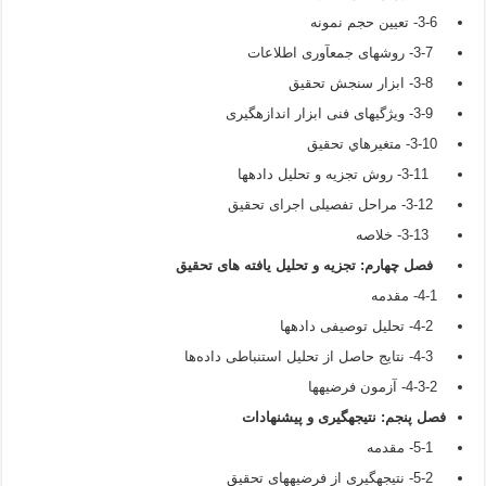
3-6- تعیین حجم نمونه
3-7- روش­های جمع­آوری اطلاعات
3-8- ابزار سنجش تحقیق
3-9- ویژگی­های فنی ابزار اندازه­گیری
3-10- متغيرهاي تحقيق
3-11- روش تجزیه و تحلیل داده­ها
3-12- مراحل تفصیلی اجرای تحقیق
3-13- خلاصه
فصل چهارم: تجزیه و تحلیل یافته های تحقیق
4-1- مقدمه
4-2- تحلیل توصیفی داده­ها
4-3- نتایج حاصل از تحلیل استنباطی داده‌ها
4-3-2- آزمون فرضیه­ها
فصل پنجم: نتیجه
گیری و پیشنهادات
5-1- مقدمه
5-2- نتیجه­گیری از فرضیه­های تحقیق