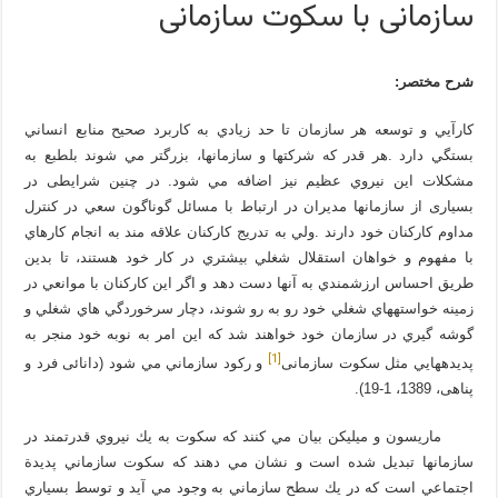
سازمانی با سکوت سازمانی
شرح مختصر:
كارآيي و توسعه هر سازمان تا حد زيادي به كاربرد صحيح منابع انساني
بستگي دارد .هر قدر كه شركت­ها و سازمان­ها، بزرگتر مي شوند بلطبع به
مشكلات اين نيروي عظيم نيز اضافه مي شود. در چنین شرایطی در
بسیاری از سازمان­ها مديران در ارتباط با مسائل گوناگون سعي در كنترل
مداوم كاركنان خود دارند .ولي به تدريج كاركنان علاقه مند به انجام كارهاي
با مفهوم و خواهان استقلال شغلي بيشتري در كار خود هستند، تا بدين
طريق احساس ارزشمندي به آنها دست دهد و اگر اين كاركنان با موانعي در
زمينه خواسته­هاي شغلي خود رو به رو شوند، دچار سرخوردگي هاي شغلي و
گوشه گيري در سازمان خود خواهند شد كه اين امر به نوبه خود منجر به
[1]
پديده­هايي مثل سکوت سازمانی
و ركود سازماني مي شود (دانائی فرد و
پناهی، 1389، 1-19).
ماريسون و ميليكن بیان مي كنند كه سكوت به يك نيروي قدرتمند در
سازمان­ها تبديل شده است و نشان مي دهند كه سكوت سازماني پديدة
اجتماعي است كه در يك سطح سازماني به وجود مي آيد و توسط بسياري