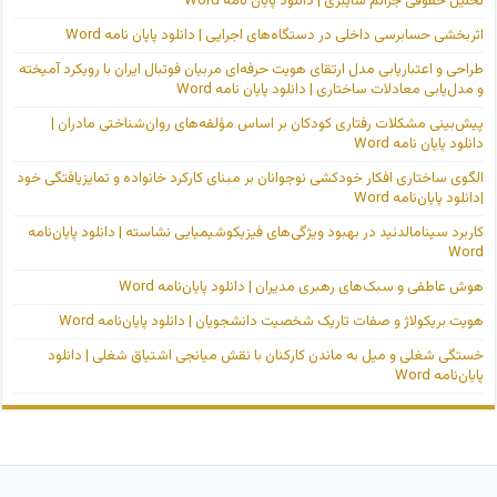
تحلیل حقوقی جرائم سایبری | دانلود پایان نامه Word
اثربخشی حسابرسی داخلی در دستگاه‌های اجرایی | دانلود پایان نامه Word
طراحی و اعتباریابی مدل ارتقای هویت حرفه‌ای مربیان فوتبال ایران با رویکرد آمیخته
و مدل‌یابی معادلات ساختاری | دانلود پایان نامه Word
پیش‌بینی مشکلات رفتاری کودکان بر اساس مؤلفه‌های روان‌شناختی مادران |
دانلود پایان نامه Word
الگوی ساختاری افکار خودکشی نوجوانان بر مبنای کارکرد خانواده و تمایزیافتگی خود
|دانلود پایان‌نامه Word
کاربرد سینامالدئید در بهبود ویژگی‌های فیزیکوشیمیایی نشاسته | دانلود پایان‌نامه
Word
هوش عاطفی و سبک‌های رهبری مدیران | دانلود پایان‌نامه Word
هویت بریکولاژ و صفات تاریک شخصیت دانشجویان | دانلود پایان‌نامه Word
خستگی شغلی و میل به ماندن کارکنان با نقش میانجی اشتیاق شغلی | دانلود
پایان‌نامه Word