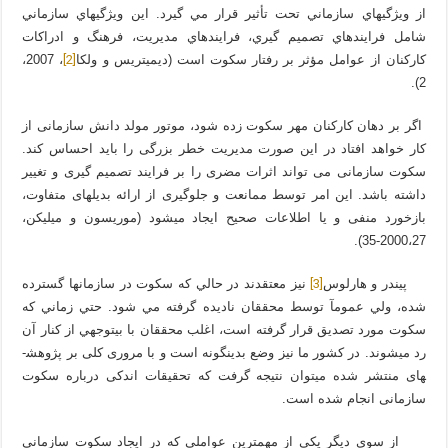
از ويژگي­هاي سازماني تحت تأثير قرار مي گيرد. اين ويژگي­هاي سازماني
شامل فرايندهاي تصميم گيري، فرايندهاي مديريت، فرهنگ و ادراكات
[2]
كاركنان از عوامل مؤثر بر رفتار سكوت است (دیمیتریس و ولکا
، 2007،
2).
اگر بر دهان کارکنان مهر سکوت زده شود، موتور مولد دانش سازمانی از
کار خواهد افتاد در این صورت مدیریت خطر بزرگی را باید احساس کند.
سکوت سازمانی می تواند اثرات مضری را بر فرایند تصمیم گیری و تغییر
داشته باشد. این امر توسط ممانعت و جلوگیری از ارائه بدیل­های متفاوت،
بازخورد منفی و یا اطلاعات صحیح ایجاد می­شود (موریسون و میلیکن،
2000،27-35).
[3]
پيندر و هارلوس
نيز معتقدند در حالي كه سكوت در سازمان­ها گسترده
شده، ولي عمومآ توسط محققان ناديده گرفته مي شود. حتي زماني كه
سكوت مورد تصديق قرار گرفته است، اغلب محققان با بي­توجهي از كنار آن
رد می­شوند. در کشور ما نیز وضع بدین­گونه است و با مروری کلی بر پژوهش­
های منتشر شده می­توان نتیجه گرفت که تحقیقات اندکی درباره سکوت
سازمانی انجام شده است.
از سوی دیگر یکی از مهم­ترین عواملی که در ایجاد سکوت سازمانی