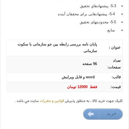
5-3- پيشنهادهاي تحقيق
5-4- پیشنهادهایی برای محققان آینده
5-5- محدودیت­های تحقیق
منابع
پایان نامه بررسی رابطه بین جو سازمانی با سکوت
عنوان :
سازمانی
تعداد
96 صفحه
صفحات:
قالب:
word و قابل ویرایش
قیمت
:
فقط 12000 تومان
کليک جهت خريد کالا ، به منظور پذيرش
قوانين و مقررات
سايت مي باشد .
خريد
12000 تومان