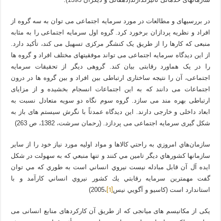
در بررسی­های و مطالعات در مورد سرمایه اجتماعی می توان به سه گروه از
افراد و نظریه پردازان برخورد کرد. گروه اول سرمايه اجتماعی را به مثابه
منبعی که کارها را از طريق يک کنشگر مرکزی تسهيل می کند، تأکيد دارد.
از اين ديدگاه سرمايه اجتماعی می تواند موفقيت­های مختلف افراد و گروه ها
را در يک هماورد رقابتی بيان کند. گروهی ديگر از تحقيقات سرمايه
اجتماعی، آن را نتيجه ساختاری ارتباطی بين افراد و بين گروه ها در درون
اجتماعات می دانند که به اين اجتماعات انسجام بخشيده و از مزايای
ارتباطی بهره مند می سازد. گروه سوم نگاه دو سويه متعادل نسبت به
ابعاد داخلی و خارجی دارند. اين ديدگاه عمدتاً با نگرش سيستم های باز به
شکل گيری سرمايه اجتماعی می پردازد. (رحمان سرشت، 1382، ص 263)
سازمان‌هاي امروزي به راحتي كالاها و مواد اوليه مورد نياز خود را از ساير
سازمانها كشورهاي ديگر تامين مي كنند و تنها منبعي كه به سهولت در شكل
ايده آل آن قابل مبادله نيست نيروي انساني است به طوري كه مي توان
گفت مهمترين سرمايه رقابتي يك كشور نيروي انساني كارآمد و با
[1]
استاندارد است (كاسيو و آگويي نيس
،2005)
یکی از مکانیسم های میانجی که از طریق آن کارکردهای منابع انسانی می