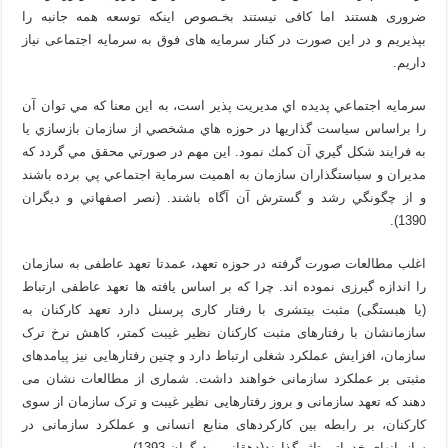
ضروری هستند اما کافی نیستند بخـصوص اینکه توسعه همه جانبه را
بپذیریم و در این صورت در کنار سرمایه های فوق به سرمایه اجتماعی نیاز
داریم.
سرمايه اجتماعي پديده اي مديريت پذير است، به اين معنا كه مي توان آن
را براساس سياست گذاريها در حوزه هاي مشخصي از سازمان بازسازي يا
به فرايند شكل گيري آن كمك نمود. اين مهم در صورتي محقق مي گردد كه
مديران و سياستگذاران سازمان به اهميت سرماية اجتماعي پي برده باشند
و از چگونگي رشد و گسترش آن آگاه باشند. (نصر اصفهاني و دیگران
1390).
اغلب مطالعات صورت گرفته در حوزه تعهد، عمدتا تعهد عاطفی به سازمان
را اندازه گیرزی نموده اند. چرا که بر اساس یافته ها تعهد عاطفی ارتباط
(یا هبستگی) مثبت بیتشری با رفتار کاری پرسنل دارد تعهد کارکنان به
سازمانشان با رفتارهای مثبت کارکنان نظیر غیبت کمتر، کاهش نرخ ترک
سازمان، افزایش عملکرد شغلی ارتباط دارد و چنین رفتارهایی نیز پیامدهای
مثبتی بر عملکرد سازمانی خواهند داشت. شماری از مطالعات نشان می
دهند که تعهد سازمانی و بروز رفتارهایی نظیر غیبت و ترک سازمان از سوی
کارکنان، بر رابطه بین کارکردهای منابع انسانی و عملکرد سازمانی در
سازمان­های خدماتی تاثیرگذارند(دهقانی و دیگران 1393).