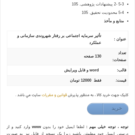
5-3 -2 پیشنهادات پژوهشی. 105
5-4 محدودیت تحقیق. 105
منابع و مأخذ
تأثیر سرمایه اجتماعی بر رفتار شهروندی سازمانی و
عنوان :
عملکرد
تعداد
130 صفحه
صفحات:
قالب:
word و قابل ویرایش
قیمت
:
فقط 12000 تومان
کليک جهت خريد کالا ، به منظور پذيرش
قوانين و مقررات
سايت مي باشد .
خريد
120000 تومان
توجه ، توجه خیلی مهم :
لطفا ایمیل خود را بدون
www
وارد کنید و از
درستی ایمیل خود مطمئن باشید زیرا یک نسخه از فایل نیز به صورت