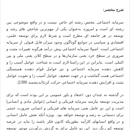
شرح مختصر:
سرمایه اجتماعی مختص رشته اي خاص نیست و در واقع موضوعی بین
رشته اي است و امروزه به‌عنوان یکی از مهم‌ترین شاخص هاي رشد و
توسعه در هر جامعه اي مطرح است و شرط لازم براي توسعه علمی،
اقتصادي و سیاسی در جوامع گوناگون وجود میزان قابل قبولی از سرمایه
اجتماعی است. اصولا سرمایه اجتماعی پیش درآمد هرگونه تغییرات مثبت و
ضروري در سطح خرد یعنی سازمان‌ها و در سطح کلان یعنی ملی و بین
الملی است. بنابراین در این راستا لازم است به شناخت عوامل آسیب زا و
کاهش دهنده سرمایه اجتماعی و نیز عوامل قوام دهنده همبستگی
اجتماعی همت گماشت و در جهت تضعیف عوامل آسیب زا و تقویت عوامل
مثبت و افزایش دهنده سرمایه اجتماعی حرکت کرد(انديشمند 1388).
در گذشته نه چندان دور، اعتقاد و باور عمومی بر این بوده است که برای
مدیریت توسعه نیازمند سرمایه فیزیکی و انسانی (عوامل مادی و انسانی)
است و این دو عامل یعنی سرمایه های فیزیکی و انسانی ضرورت حتمی
برای دستیابی به رشد و توسعه خواهد بود. بویژه آنکه نقش عامل انسانی
و در واقع انسانهای کارآمد بطوریکه کانون فکر باشند را نباید در عرصه
توسعه کم رنگ دید. این دو عامل برای به گردش درآوردن موتور توسعه