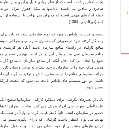
یک ساختار پرداخت است که از نظر روانی قابل برابری و از نظر ظا
ظاهری و نمادین می باشند. پاداشها به شکل حقوق، مزایا، عواید
و
جمله ابزارهای مهمی است که مدیران می توانند با استفاده از آ
کنند (نورالدینی، 1384).
سیستم مدیریت پاداش،راهبرد قدرتمند سازمان است که باید برای
و به کار گرفته شود.در صورتی که معماری سازمانی و طراحی سیستم 
منافع کارکنان در راستای منافع سازمان باشد، آنگاه هر کارمند
منافع سازمان نمی بیند و بنابر این در هر لحظه بهترین تصمیم مم
شود را اتخاذ می کند. حال آنکه اگر منافع سازمان با منافع کارمن
مدتی منافع خود را بر سازمان ترجیح دهد و به نوعی وجدان کاری را 
مراتب سازمانی،منافع را در سیستم پاداش و ترفیع به گونه ای 
باشد. این نوع سیستم های پاداش باعث می شود که تابعیت کارکنان 
بیشتر شود.
یکی از تغییرهای نگرشی برای عملکرد کارکنان سازمانها سطح انگیز
علت العلل رفع نیازهای افراد تعریف می کنند. صاحب نظران اعتقاد دا
حضور در سازمان داشته، ثانیاً کمتر غیبت کرده و نهایتاً در تصمیم
نهایت می توان انتظار داشت کارکنانی که دارای انگیزه بیشتر می با
کردن نیازهای مشتریان از خود نشان می دهند. و به قول ماریان