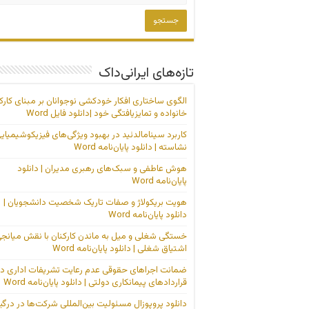
تازه‌های ایرانی‌داک
الگوی ساختاری افکار خودکشی نوجوانان بر مبنای کارک
خانواده و تمایزیافتگی خود |دانلود فایل Word
کاربرد سینامالدئید در بهبود ویژگی‌های فیزیکوشیمیای
نشاسته | دانلود پایان‌نامه Word
هوش عاطفی و سبک‌های رهبری مدیران | دانلود
پایان‌نامه Word
هویت بریکولاژ و صفات تاریک شخصیت دانشجویان |
دانلود پایان‌نامه Word
خستگی شغلی و میل به ماندن کارکنان با نقش میانج
اشتیاق شغلی | دانلود پایان‌نامه Word
ضمانت اجراهای حقوقی عدم رعایت تشریفات اداری در
قراردادهای پیمانکاری دولتی | دانلود پایان‌نامه Word
دانلود پروپوزال مسئولیت بین‌المللی شرکت‌ها در درگی