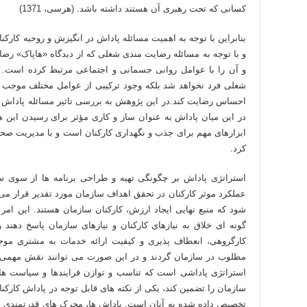
کسانی که تحت رهبری آن هستند داشته باشد. (هرسی، 1371)
بنابراین با توجه به اهمیت مسائله پاداش در انگیزش و روحیه کارکن
و با توجه به مسائله رضایت مندی شغلی که از دیدگاه «هاپاک» رضا
و آن را با عوامل روانی جسمانی و اجتماعی مرتبط کرده است.
شغلی فرد نخواهد شد بلکه وجود ترکیبی از عوامل مختلف موجب 
احساس رضایت کند.در این پژوهش به بررسی تاثیر مسائله پاداش 
در این میان پاداش به عنوان ساز و کاری مؤثر برای رسیدن این 
ابزارهای مهم برای جذب و نگهداری کارکنان است و با مدیریت صح
کرد.
استراتژی پاداش بر چگونگی تهیه و طراحی برنامه ها از سوی ساز
عملکرد موثر کارکنان در تحقق اهداف سازمان مورد تقدیر قرار می گی
شود که منبع نهایی ایجاد ارزش، کارکنان سازمان هستند. این امر 
گونه ای خلاق به نیازهای کارکنان و نیازهای سازمان پاسخ دهند 
کارگروهی، انعطاف پذیری و کیفیت ارائه خدمات به مشتری مو
مطلوب در سازمان گردند و در این صورت می توانند نقش مهمی در
استراتژی پاداشی است که تناسب و توازن فرایندها و سیاست های
سازمان را تضمین کند، یکی از نکته های قابل توجه در پاداش کارکنا
تخصیص داده شده به آنان است. پاداش ها، محرک های قدرتمندی برا