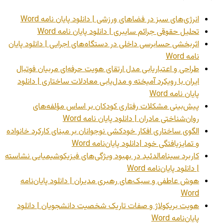
انرژی‌های سبز در فضاهای ورزشی | دانلود پایان نامه Word
تحلیل حقوقی جرائم سایبری | دانلود پایان نامه Word
اثربخشی حسابرسی داخلی در دستگاه‌های اجرایی | دانلود پایان
نامه Word
طراحی و اعتباریابی مدل ارتقای هویت حرفه‌ای مربیان فوتبال
ایران با رویکرد آمیخته و مدل‌یابی معادلات ساختاری | دانلود
پایان نامه Word
پیش‌بینی مشکلات رفتاری کودکان بر اساس مؤلفه‌های
روان‌شناختی مادران | دانلود پایان نامه Word
الگوی ساختاری افکار خودکشی نوجوانان بر مبنای کارکرد خانواده
و تمایزیافتگی خود |دانلود پایان‌نامه Word
کاربرد سینامالدئید در بهبود ویژگی‌های فیزیکوشیمیایی نشاسته
| دانلود پایان‌نامه Word
هوش عاطفی و سبک‌های رهبری مدیران | دانلود پایان‌نامه
Word
هویت بریکولاژ و صفات تاریک شخصیت دانشجویان | دانلود
پایان‌نامه Word