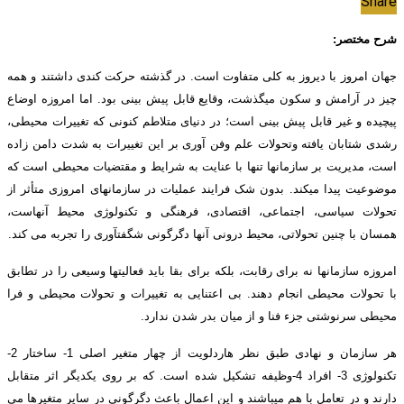
Share
شرح مختصر:
جهان امروز با دیروز به کلی متفاوت است. در گذشته حرکت کندی داشتند و همه
چیز در آرامش و سکون می­گذشت، وقایع قابل پیش بینی بود. اما امروزه اوضاع
پیچیده و غیر قابل پیش بینی است؛ در دنیای متلاطم کنونی که تغییرات محیطی،
رشدی شتابان یافته وتحولات علم وفن آوری بر این تغییرات به شدت دامن زاده
است، مدیریت بر سازمان­ها تنها با عنایت به شرایط و مقتضیات محیطی است که
موضوعیت پیدا می­کند. بدون شک فرایند عملیات در سازمان­های امروزی متأثر از
تحولات سیاسی، اجتماعی، اقتصادی، فرهنگی و تکنولوژی محیط آنهاست،
همسان با چنین تحولاتی، محیط درونی آنها دگرگونی شگفت­آوری را تجربه می کند.
امروزه سازمان­ها نه برای رقابت، بلکه برای بقا باید فعالیت­ها وسیعی را در تطابق
با تحولات محیطی انجام دهند. بی اعتنایی به تغییرات و تحولات محیطی و فرا
محیطی سرنوشتی جزء فنا و از میان بدر شدن ندارد.
هر سازمان و نهادی طبق نظر هاردلویت از چهار متغیر اصلی 1- ساختار 2-
تکنولوژی 3- افراد 4-وظیفه تشکیل شده است. که بر روی یکدیگر اثر متقابل
دارند و در تعامل با هم می­باشند و این اعمال باعث دگرگونی در سایر متغیرها می