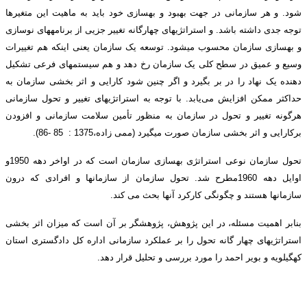
شود. و هر سازمانی در جهت بهبود و بهسازی خود باید به ماهیت این متغیرها
توجه جدی داشته باشد. و استراتژی­های چهارگانه تغییر جزيی از برنامه­های نوسازی
و بهسازی سازمان محسوب می­شود. توسعه یک سازمان یعنی اینکه هم تغییرات
وسیع و عمیق در سطح کلی یک سازمان رخ دهد و هم سیستم­های فرعی تشکیل
دهنده یک نهاد را در بر بگیرد و اگر چنین شود کارایی و اثر بخشی سازمان به
حداکثر ممکن افزایش می‌يابد. با توجه به استراتژی­های تغییر و تحول سازمانی
هرگونه تغییر و تحول در سازمان به منظور تأمین سلامت سازمانی و افزودن
برکارایی و اثر بخشی سازمان صورت می­گیرد (ممی زاده،1375 : 85 -86).
تحول سازمان نوعی استراتژی بهسازی سازمان است که در اواخر دهه 1950و
اوایل دهه 1960مطرح شد. تحول سازمان از سازمانها و افرادی که درون
سازمانها هستند و چگونگی کارکرد آنها بحث می کند.
بنابر اهمیت مسئله، در این پژوهش، پژوهشگر بر آن است که میزان اثر بخشی
استراتژی­های چهار گانه تحول را بر عملکرد سازمانی اداره کل دادگستری استان
کهگیلویه و بویر احمد را مورد بررسی و تحلیل قرار دهد.