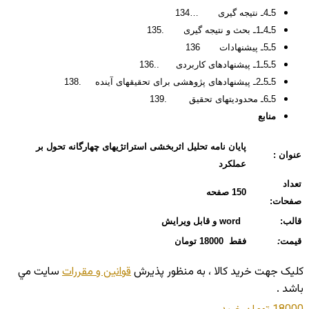
5ـ4ـ نتیجه گیری …134
5ـ4ـ1ـ بحث و نتیجه گیری .135
5ـ5ـ پیشنهادات 136
5ـ5ـ1ـ پیشنهادهای کاربردی ..136
5ـ5ـ2ـ پیشنهادهای پژوهشی برای تحقیق­های آینده .138
5ـ6ـ محدودیتهای تحقیق .139
منابع
پایان نامه تحلیل اثربخشی استراتژیهای چهارگانه تحول بر
عنوان :
عملکرد
تعداد
150 صفحه
صفحات:
قالب:
word و قابل ویرایش
قیمت
:
فقط 18000 تومان
کليک جهت خريد کالا ، به منظور پذيرش
قوانين و مقررات
سايت مي
باشد .