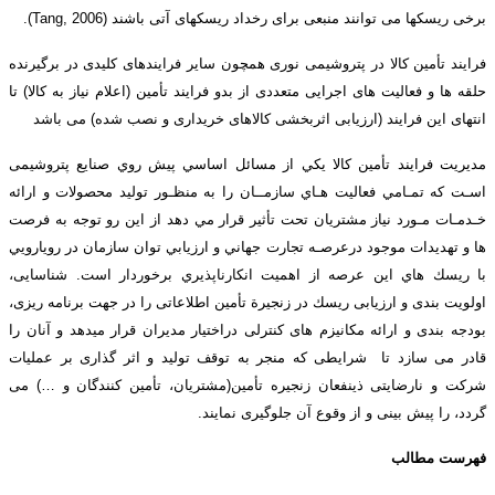
برخی ریسکها می توانند منبعی برای رخداد ریسکهای آتی باشند (Tang, 2006).
فرایند تأمین کالا در پتروشیمی نوری همچون سایر فرایندهای کلیدی در برگیرنده
حلقه ها و فعالیت های اجرایی متعددی از بدو فرایند تأمین (اعلام نیاز به کالا) تا
انتهای این فرایند (ارزیابی اثربخشی کالاهای خریداری و نصب شده) می باشد
مديريت فرایند تأمین کالا يكي از مسائل اساسي پيش روي صنایع پتروشیمی
اسـت كه تمـامي فعاليت هـاي سازمــان را به منظـور توليد محصولات و ارائه
خـدمـات مـورد نياز مشتريان تحت تأثير قرار مي دهد از اين رو توجه به فرصت
ها و تهديدات موجود درعرصـه تجارت جهاني و ارزيابي توان سازمان در رويارويي
با ريسك هاي اين عرصه از اهميت انكارناپذيري برخوردار است. شناسایی،
اولویت بندی و ارزیابی ريسك در زنجيرة تأمین اطلاعاتی را در جهت برنامه ریزی،
بودجه بندی و ارائه مکانیزم های کنترلی دراختیار مدیران قرار میدهد و آنان را
قادر می سازد تا شرایطی که منجر به توقف تولید و اثر گذاری بر عملیات
شرکت و نارضایتی ذینفعان زنجیره تأمین(مشتریان، تأمین کنندگان و …) می
گردد، را پیش بینی و از وقوع آن جلوگیری نمایند.
فهرست مطالب