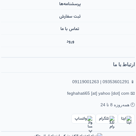
پرسشنامه‌ها
ثبت سفارش
تماس با ما
ورود ‌
ارتباط با ما
📱 09353601291 | 09119001263
📧 feghahati65 [at] yahoo [dot] com
🕘 همه‌روزه 8 تا 24
ایتا
تلگرام
واتساپ