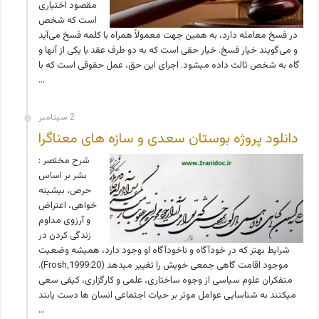
مقصود اختیاری
است که شخص
در فسخ معامله دارد، به همین جهت معمولاً همراه با کلمه فسخ می‌آید
و می‌گویند خیار فسخ. خیار حقی است که به دو طرف عقد یا یکی از آنها و
گاه به شخص ثالث داده می­شود. اجرای این حق، عمل حقوقی است که با
…
2 سپتامبر
دانلود پروژه بوستان سعدی و سازه های معناگرا
شرح مختصر :
بشر بر اساس
حرص، بیشینه
خواهی، اعتراض
و آرزوی مداوم
زندگی کردن در
شرایط بهتر که در خودآگاه و ناخودآگاه او وجود دارد، همیشه وضعیت
موجود اقامت گاهی جمعی خویش را تغییر می­دهد (Frosh,1999:20).
متفکران علوم سیاسی از وجوه ساختاری، علمی و کارگزاری، کیفی سعی
می­کنند به شناسایی عوامل موثر بر حیات اجتماعی انسان ها دست یابند
…