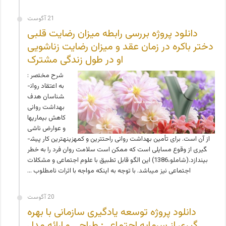
21 آگوست
دانلود پروژه بررسی رابطه میزان رضایت قلبی
دختر باکره در زمان عقد و میزان رضایت زناشویی
او در طول زندگی مشترک
شرح مختصر :
به اعتقاد روان­
شناسان هدف
بهداشت روانی
کاهش بیماری­ها
و عوارض ناشی
از آن است. برای تأمین بهداشت روانی راحت­ترین و کم­هزینه­ترین کار پیش­
گیری از وقوع مسایلی است که ممکن است سلامت روان فرد را به خطر
بیندازد.(شاملو،1386) این الگو قابل تطبیق با علوم اجتماعی و مشکلات
اجتماعی نیز می­باشد. با توجه به این­که مواجه با اثرات نامطلوب …
20 آگوست
دانلود پروژه توسعه یادگیری سازمانی با بهره
گیری از سرمایه اجتماعی: طراحی و ارائه مدل