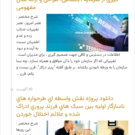
مفهومی
شرح مختصر :
عصر امروز، عصر
تغییرات شتاب
زده و عدم
اطمینان نسبت
به آینده و نبود
اطلاعات در دسترس و کافی جهت تصمیم گیری ، برای مدیران است .
تغییراتی که اگر سازمان خود را با آن موافق و همراه نسازد، چه بسا
سازمان را به ورطه نابودی بکشاند. بر طبق گفته “پیتر دراکر”، قرن بیست و
یکم، قرن …
20 آگوست
دانلود پروژه نقش واسطه اي طرحواره هاي
ناسازگار اوليه بين سبک هاي فرزند پروري ادراک
شده و علائم اختلال خوردن
شرح مختصر :
اين روزها