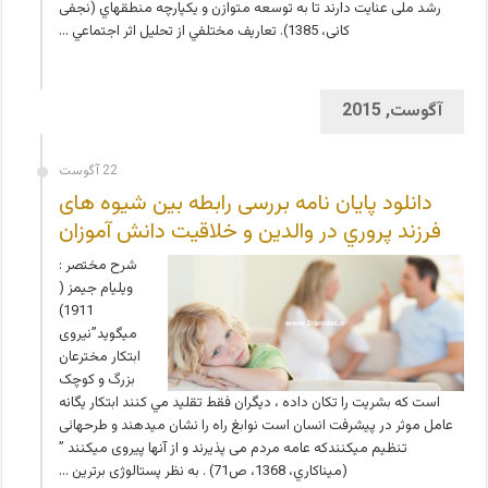
رشد ملی عنایت دارند تا به توسعه متوازن و یکپارچه منطقه­اي (نجفی
کانی، 1385). تعاريف مختلفي از تحليل اثر اجتماعي …
آگوست, 2015
22 آگوست
دانلود پایان نامه بررسی رابطه بین شیوه های
فرزند پروري در والدين و خلاقيت دانش آموزان
شرح مختصر :
ويليام جيمز (
1911)
ميگويد”نیروی
ابتکار مخترعان
بزرگ و کوچک
است که بشریت را تکان داده ، دیگران فقط تقليد مي كنند ابتکار یگانه
عامل موثر در پیشرفت انسان است نوابغ راه را نشان میدهند و طرحهائی
تنظیم میکنندکه عامه مردم می پذیرند و از آنها پیروی میکنند ”
(ميناكاري، 1368، ص71) . به نظر پستالوژی برترین …