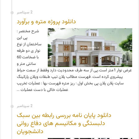
2 سپتامبر
دانلود پروژه متره و برآورد
شرح مختصر :
پی این
ساختمان از نوع
نوار ی دو طرفه
با ضخامت 60
سانتی متر و
عرض نوار 1متر است.پی از سه طرف محدودیت دارد وفقط از سمت حیاط
پیشروی کرده است. فهرست مطالب پلان تیپ طبقات وپلان پارکینگ
سایت پلان پلان پی بخش اول : ریز متره فهرست بها : عملیات تخریب
عملیات خاکی با دست عملیات …
2 سپتامبر
دانلود پایان نامه بررسی رابطه بین سبک
دلبستگی و مکانیسم های دفاع روانی
دانشجویان