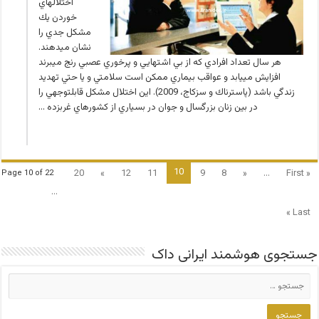
اختلال­هاي
خوردن يك
مشكل جدي را
نشان مي­دهند.
هر سال تعداد افرادي كه از بي اشتهايي و پرخوري عصبي رنج مي­برند
افزايش مي­يابد و عواقب بيماري ممكن است سلامتي و يا حتي تهديد
زندگي باشد (پاسترناك و سزكاج، 2009). اين اختلال مشكل قابل­توجهي را
در بين زنان بزرگسال و جوان در بسياري از كشورهاي غرب­زده …
10
20
»
12
11
9
8
«
...
« First
Page 10 of 22
...
Last »
جستجوی هوشمند ایرانی داک