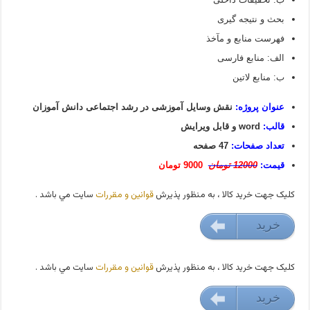
بحث و نتیجه گیری
فهرست منابع و مآخذ
الف: منابع فارسی
ب: منابع لاتین
عنوان پروژه:
نقش وسایل آموزشی در رشد اجتماعی دانش آموزان
قالب:
word و قابل ویرایش
تعداد صفحات:
47 صفحه
قیمت:
12000 تومان
9000 تومان
کليک جهت خريد کالا ، به منظور پذيرش
قوانين و مقررات
سايت مي باشد .
خريد
29000 تومان
کليک جهت خريد کالا ، به منظور پذيرش
قوانين و مقررات
سايت مي باشد .
خريد
29000 تومان