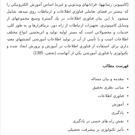
(كامپيوتر، رسانه­ها، فراتاب­هاي ويدئويي و غيره) اساس آموزش الكترونيكي را
كه بيشتر در فضاي تعاملي فناوري اطلاعات و ارتباطات روي مي­دهد شامل
مي­شود. با اين بيان فناوري اطلاعات در يك گسترة وسيع مجموعه­اي از
وسايل كامپيوتري، تجهيزات ارتباطات از راه دور، نرم­افزارها و، به طور كلي،
خدمات و محصولاتي است كه بستر اولية توليد و اثربخشي انواع مختلف
اطلاعات است و با تأسي از آن در توليد اطلاعات آموزشي كشش­هاي معني­
داري براي استفاده از فناوري اطلاعات در آموزش و پرورش ايجاد شده و
تكنولوژي يا فناوري آموزشي يكي از آنهاست (نجفی، 1385).
فهرست مطالب
مقدمه و بیان مساله
مبانی نظری تحقیق
فناوري اطلاعات
آموزش
یادگیری
نقش راه های حسی در یادگیری
تأثیر تکنولوژی بر پیشرفت تحصیلی