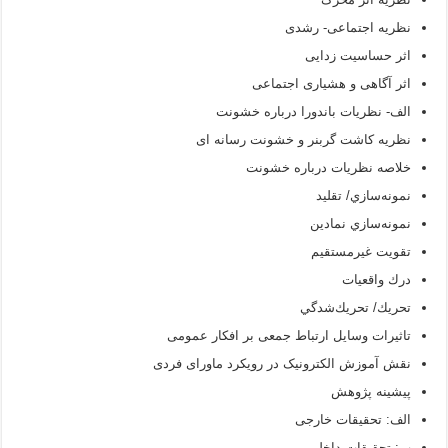
نظریه اجتماعی- رشدی
اثر حساسیت زدایی
اثر آگاهی و هشیاری اجتماعی
الف- نظریات باندورا درباره خشونت
نظریه کاشت گربنر و خشونت رسانه ای
خلاصه نظریات درباره خشونت
نمونه‌سازي/ تقليد
نمونه‌سازي نمادين
تقويت غيرمستقيم
درك واقعيات
تحريك/ تحريك‌شدگي
تاثیرات وسایل ارتباط جمعی بر افکار عمومی
نقش آموزش الکترونیک در رویکرد ماورای فردی
پیشینه پژوهش
الف: تحقیقات خارجی
ب: تحقیقات داخلی