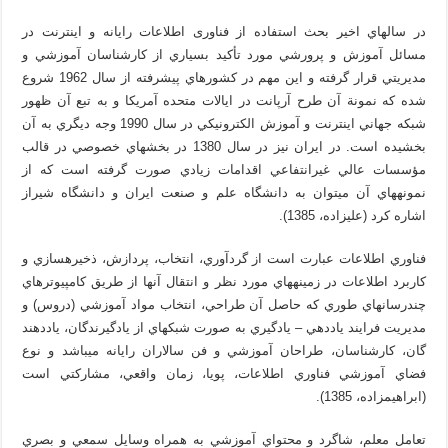
در سالهاي اخير بحث استفاده از فناوری اطلاعات رایانه و اينترنت در
مسائل آموزش و پرورشي مورد تأكيد بسياري از كارشناسان آموزشي و
مديريتي قرار گرفته و اين مهم در كشورهاي پيشرفته از سال 1962 شروع
شده كه نمونة آن طرح آرپانت در ايالات متحده آمريكا و به تبع آن ظهور
شبكه جهاني اينترنت و آموزش الكترونيكي در سال 1990 وجه ديگري به آن
بخشيده است. در ايران نيز در سال 1380 در بخش­هاي خصوصي در قالب
مؤسسات عالي غيرانتفاعي اقدامات زيادي صورت گرفته است كه از
نمونه­هاي آن مي­توان به دانشگاه علم و صنعت ايران و دانشگاه شيراز
اشاره کرد (علیزاده، 1385).
فناوري اطلاعات عبارت است از گردآوري، انتخاب، پردازش، ذخيره­سازي و
كاربرد اطلاعات در زمينه­هاي مورد نظر و انتقال آنها از طريق كامپيوترهاي
چندرسانه­اي طوري كه حاصل آن طراحي، انتخاب مواد آموزشي (دروس) و
مديريت فرايند ياددهي – يادگيري به صورت شبكه­اي از يادگيرندگان، ياددهند
گان، كارشناسان، طراحان آموزشي و فن سالاران رايانه مي­باشد و نوع
فضاي آموزشي فناوري اطلاعات، پويا، زمان واقعي، مشاركتي است
(ابراهیم­زاده، 1385).
تعامل معلم، شاگرد و محتواي آموزشي به همراه وسايل سمعي و بصري