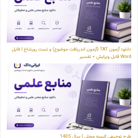
دانلود آزمون TAT (آزمون اندریافت موضوع) و تست رورشاخ | فایل
Word قابل ویرایش + تفسیر
طرح توجیهی البسه محلی | سال 1405