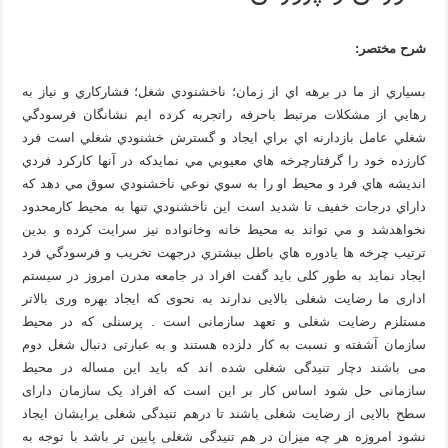
شرح مختصر:
بسياري از ما در برهه اي از زمان؛ ناخشنودي شغل؛ فشاركاري و نياز به
رهايي از مشكلات مرتبط باحرفه راتجربه كرده ايم نشانگان فرسودگي
شغلي عامل بازدارنه اي براي ايجاد و گسترش خشنودي شغلي است فرد
كارزده خود را گرفتارچرخه هاي معيوبي مي نمايدكه در آنها كاركرد فردي
انديشه هاي فرد و محيط او را به سوي نوعي ناخشنودي سوق مي دهد كه
داراي درجات خفيف تا شديد است اين ناخشنودي تنها به محيط كارمحدود
نخواهدشد و مي تواند به محيط خانه وخانواده نيز سرايت كرده و بدين
ترتيب چرخه ها يادوره هاي باطل بيشتري درجهت تخريب و فرسودگي فرد
ايجاد نمايد به طور کلی باید گفت افراد در جامعه مدرن امروز در سیستم
اداری ما رضایت شغلی بالایی ندارند به نحوی که ایجاد بهره وری بالاتر
مستلزم رضایت شغلی و تعهد سازمانی است . پرسنلی که در محیط
سازمان آشفته و نسبت به کار دلزده هستند و به عبارتی دنبال شغل دوم
می باشند دچار تنیدگی شغلی شده اند که باید این مساله در محیط
سازمانی حل شود اساس کار بر این است که افراد یک سازمان دارای
سطح بالایی از رضایت شغلی باشند تا درهم تنیدگی شغلی برایشان ایجاد
نشود امروزه هر چه میزان در هم تنیدگی شغلی پایین تر باشد با توجه به