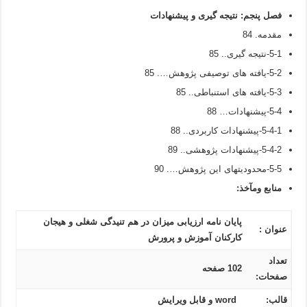
فصل پنجم
:
نتیجه گیری و پیشنهادات
مقدمه. 84
5-1-نتیجه گیری.. 85
5-2-یافته های توصیفی پژوهش…. 85
5-3-یافته های استنباطی.. 85
5-4-پیشنهادات… 88
5-4-1-پیشنهادات کاربردی.. 88
5-4-2-پیشنهادات پژوهشی.. 89
5-5-محدودیتهای این پژوهش…. 90
منابع ومآخذ:
پایان نامه ارزیابی میزان در هم تنیدگی شغلی و هیجان
عنوان :
کارکنان آموزش و پرورش
تعداد
102 صفحه
صفحات:
قالب:
word و قابل ویرایش