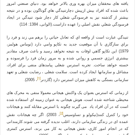
یافته های محققان میزان بهره وری بالاتر خواهد بود. دنياي صنعتي امروز
باعث شده كه افراد بيش ازپيش دچارتنيدگي هاي گوناگون بوده و در نتيجه
بيشتر از گذشته نيز به فرسودگي شغلي كار دچار شود تنيدگي در ايجاد
فرسودگي شغلي نقش اصلي را عهده داراست.(الوانی، 1384: 114)
تنيدگي عبارت است از واقعه اي كه تعادل حياتي را برهم مي زند و فرد را
براي سازگاري با آن موقعيت جديد به تكاپو وامي دارد (توماس هولمز،
1979) اين تكاپو گاهي اوقات به نتيجه نخواهد رسيد و باعث صرف مقادير
بيشتري انرژي جسمي و رواني شده و به مرور زمان فرد را فرسوده و
خسته خواهد ساخت. تجربه استرس شغلی پیامدهای منفی برای افراد،
مشاغل و سازمانها ایجاد کرده است. سلامت شغلی ، رضایت شغلی و تعهد
[1]
سازمانی بستگی به کاهش میزان استرس دارد (گاردنر
، 2005).
از زمانی که استرس بعنوان یک واکنش هیجانی معمولا منفی به محرک های
محیطی شناخته شده است، هوش هیجانی به عنوان زمینه ای استفاده شده
است که در آن افراد یاد می گیرند چگونه با استرس مقابله کنند و هیجانات
[2]
خود را کنترل کنند(نیکولو و تساوسیس
، 2003). اگر چه هیجانات نقش
عمده ای در زندگی سازمانی دارند، اغلب ندیده گرفته می شوند.کارمندانی
که در انجام امور کاری، نقش هیجانی به کار می برند، استرس کمتری