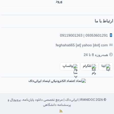
ورود ‌
ارتباط با ما
09353601291 | 09119001263
feghahati65 [at] yahoo [dot] com
همه‌روزه 8 تا 24
ایتا
تلگرام
واتساپ
© 2026 IRANIDOC | ایرانی‌داک | مرجع تخصصی دانلود پایان‌نامه، پروپوزال و
پرسشنامه دانشگاهی