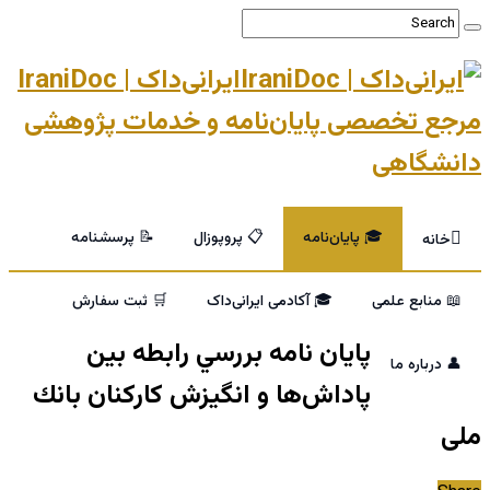
ایرانی‌داک | IraniDoc
مرجع تخصصی پایان‌نامه و خدمات پژوهشی
دانشگاهی
🎓 پایان‌نامه
📋 پروپوزال
📝 پرسشنامه
خانه
📖 منابع علمی
🎓 آکادمی ایرانی‌داک
🛒 ثبت سفارش
پایان نامه بررسي رابطه بين
👤 درباره ما
پاداش‌ها و انگيزش كاركنان بانك
ملی