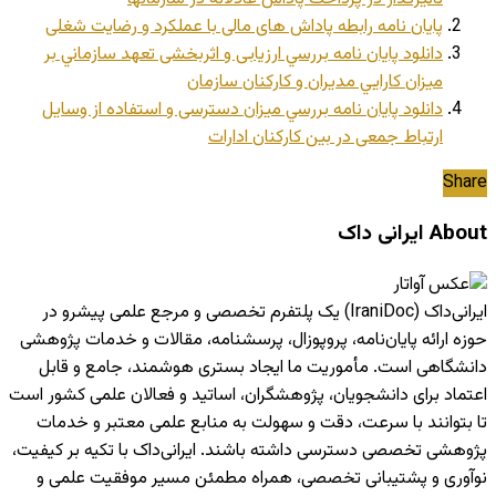
پایان نامه رابطه پاداش های مالی با عملکرد و رضایت شغلی
دانلود پایان نامه بررسي ارزیابی و اثربخشی تعهد سازماني بر
میزان كارايي مديران و كاركنان سازمان
دانلود پایان نامه بررسي ميزان دسترسی و استفاده از وسایل
ارتباط جمعی در بين كاركنان ادارات
Share
About ایرانی داک
ایرانی‌داک (IraniDoc) یک پلتفرم تخصصی و مرجع علمی پیشرو در
حوزه ارائه پایان‌نامه، پروپوزال، پرسشنامه، مقالات و خدمات پژوهشی
دانشگاهی است. مأموریت ما ایجاد بستری هوشمند، جامع و قابل
اعتماد برای دانشجویان، پژوهشگران، اساتید و فعالان علمی کشور است
تا بتوانند با سرعت، دقت و سهولت به منابع علمی معتبر و خدمات
پژوهشی تخصصی دسترسی داشته باشند. ایرانی‌داک با تکیه بر کیفیت،
نوآوری و پشتیبانی تخصصی، همراه مطمئن مسیر موفقیت علمی و