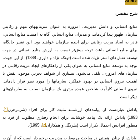
Share
شرح مختصر:
منابع انساني و دانش مديريت، امروزه به عنوان سرمايه­هاي مهم و رقابتي
سازمان ظهور پيدا كرده­اند، و مديران منابع انساني آگاه به اهميت منابع انساني،
قادر به ايجاد مزيت رقابتي براي آينده سازمان خواهند بود. اين تغيير جايگاه،
براي منابع انساني باعث توجه بیش‌تر نسبت به ارزش منابع انساني در جهت
توسعه نقش‌های استراتژيك شده است (تونکه نژاد و داوری، 1388). از این جهت،
توجه به توسعه منابع انسانی به عنوان یکی از راهکارهای ایجاد مزیت رقابتی در
سازمان‌های امروزی، تلقی می‌شود. بسياري از شواهد تجربي موجود، نقش با
اهميت نيروي انساني در بهبود عملكرد سازمان­ها را مورد نظر قرار داده­اند.
نيروي انساني كارآمد، شاخص عمده برتري يك سازمان نسبت به سازمان‌های
ديگر است.
[1]
پاداش عبارتست از: پيامدهاي ارزشمند مثبت کار براي افراد (شرمرهرن
،
1993) پاداش ارائه يک پيامد خوشايند براي انجام رفتاري مطلوب از فرد به
[2]
منظور افزايش احتمال تکرار است (هلريگل و همکاران
، 1995).
پاداش از چنان اهميتي در مباحث مربوط به مديريت برخوردار است که از آن به