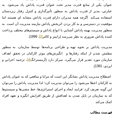
عنوان يکي از منابع قدرت مدير تحت عنوان قدرت پاداش ياد می‌شود. به
عبارتي، مدير از قدرت پاداش به منظور تأثیرگذاری و کنترل رفتار زيردستان
استفاده می‌کند. اگرچه همه مديران داراي قدرت پاداش مشابه اي هستند اما
موفقيت در دسترسي و به کار بردن اثربخش پاداش نيازمند مديريت آن است. به
منظور مديريت بهينه پاداش آشنايي با انواع پاداش و سیستم‌های مختلف پرداخت
[3]
کننده پاداش ضروري به نظر می‌رسد (رابينز و کالتر
، 1999).
مديريت پاداش بر نحوه تهيه و طراحي برنامه‌ها توسط سازمان، به منظور
مطمئن شدن از اينکه رفتارها و انگیزش‌های موثر کارکنان در تحقق اهداف
[4]
سازمان مورد تقدير قرار می‌گیرد، تمرکز دارد (آرمسترانگ
، ترجمه اعرابي و
ايزدي، 1381).
اصطلاح مديريت پاداش نشانگر اين است که مزايا و منافعي که به عنوان پاداش
به کارکنان اعطا می‌شود را می‌توان مديريت کرد؛ لذا مديريت پاداش را می‌توان
اين گونه تعريف کرد: فرايند ايجاد و اجراي استراتژی‌ها، خط مشی‌ها و سیستم‌ها
که به سازمان در نايل شدن به اهدافش از طریق افزايش انگيزه و تعهد افراد
کمک می‌کند
فهرست مطالب