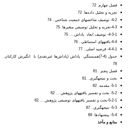
فصل چهارم. 72
تجزیه و تحلیل داده‌ها. 72
4-2- توصيف شاخصهاي جمعيت شناختي.. 74
4-3-تجزيه و تحليل توصيفي متغيرها. 75
4-3-1- توصیف ابعاد پاداش…. 75
4-4-یافتههای استنباطي.. 76
4-4-1- فرضیه اصلی.. 77
جدول (4-7)همبستگي پاداش (پاداش‌ها غیرنقدی) با انگیزش کارکنان..
78
فصل پنجم.. 81
بحث و نتيجهگيري.. 81
5-1- مقدمه. 82
5-2- بحث و تفسير يافتههاي پژوهش…. 82
5-2-1-بحث و تفسیر یافتههای توصیفی پژوهش…. 82
5-3- نتيجهگيري.. 87
5-4- پیشنهادها. 89
منابع و مآخذ