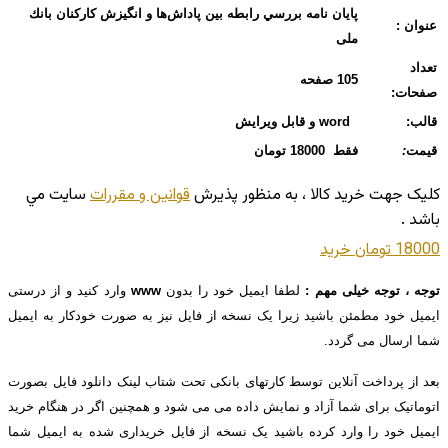
پایان نامه بررسي رابطه بين پاداش‌ها و انگيزش كاركنان بانك
عنوان :
ملی
تعداد
105 صفحه
صفحات:
قالب:
word و قابل ویرایش
قیمت
:
فقط 18000 تومان
کليک جهت خريد کالا ، به منظور پذيرش
قوانين و مقررات
سايت مي
باشد .
18000 تومان
خريد
توجه ، توجه خیلی مهم :
لطفا ایمیل خود را بدون
www
وارد کنید و از درستی
ایمیل خود مطمئن باشید زیرا یک نسخه از فایل نیز به صورت خودکار به ایمیل
شما ارسال می گردد.
بعد از پرداخت آنلاین توسط کارتهای بانکی تحت شتاب لینک دانلود فایل بصورت
اتوماتیک برای شما آزاد و نمایش داده می می شود و همچنین اگر در هنگام خرید
ایمیل خود را وارد کرده باشید یک نسخه از فایل خریداری شده به ایمیل شما