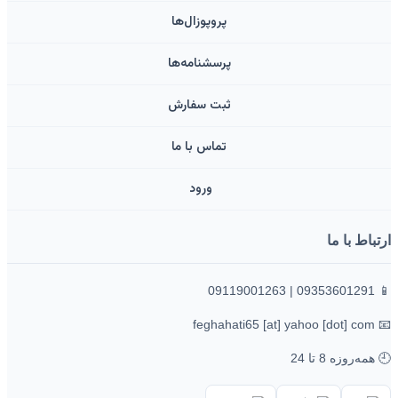
پروپوزال‌ها
پرسشنامه‌ها
ثبت سفارش
تماس با ما
ورود ‌
ارتباط با ما
📱 09353601291 | 09119001263
📧 feghahati65 [at] yahoo [dot] com
🕘 همه‌روزه 8 تا 24