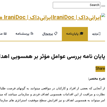
ایرانی‌داک | IraniDoc مرجع تخصصی پایان‌نامه و خدمات پژوهشی دانشگاهی
🎓 پایان‌نامه
📋 پروپوزال
📝 پرسشنامه
📖 من
خانه
پایان نامه بررسی عوامل مؤثر بر همسویی اهدا
Share
شرح مختصر:
از آنجایی که بعضی از افراد و کارکنان در مواقعی می­توانند به گونه­ای فرصت طلب
نظارت و مراقبت از این اقدامات همسویی اهداف فردی و سازمانی می­باشد که می­
امر می­تواند به همسویی اهداف و نیز افزایش سطح موفقیت استراتژی ­های سازمان بینج