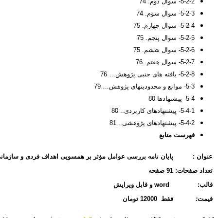
5-2-2- سوال دوم. 74
5-2-3- سوال سوم. 74
5-2-4- سوال چهارم. 75
5-2-5- سوال پنجم. 75
5-2-6- سوال ششم. 75
5-2-7- سوال هفتم. 76
5-2-8- یافته های جنبی پژوهش… 76
5-3- موانع و محدودیتهای پژوهش… 79
5-4- پیشنهادها 80
5-4-1- پیشنهادهای کاربردی.. 80
5-4-2- پیشنهادهای پژوهشی.. 81
فهرست منابع
عنوان :
پایان نامه بررسی عوامل مؤثر بر همسویی اهداف فردی و سازمان
تعداد صفحات:
91 صفحه
قالب:
word و قابل ویرایش
قیمت
:
فقط 12000 تومان