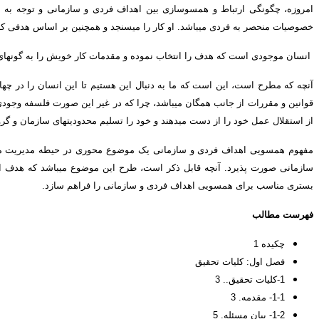
امروزه، چگونگی ارتباط و همسوسازی بین اهداف فردی و سازمانی و توجه به اف
خصوصیات منحصر به فردی می­باشد. او کار را می­سنجد و همچنین بر اساس هدفی که 
انسان موجودی است که هدف را انتخاب نموده و مقدمات کار خویش را به گونه­ای می­
آنچه که مطرح است، این است که ما به دنبال این هستیم تا این انسان را در چ
قوانین و مقررات از جانب همگان می­باشد، چرا که در غیر این صورت فلسفه وجودی
از استقلال عمل خود را از دست می­دهند و خود را تسلیم محدودیت­های سازمان و گروه
مفهوم همسویی اهداف فردی و سازمانی یک موضوع محوری در حیطه مدیریت می­باش
سازمانی صورت پذیرد. آنچه قابل ذکر است، طرح این موضوع می­باشد که هدف از 
بستری مناسب برای همسویی اهداف فردی و سازمانی را فراهم سازد.
فهرست مطالب
چكيده 1
فصل اول: کلیات تحقیق
1-کلیات تحقیق.. 3
1-1- مقدمه. 3
1-2- بیان مسئله. 5