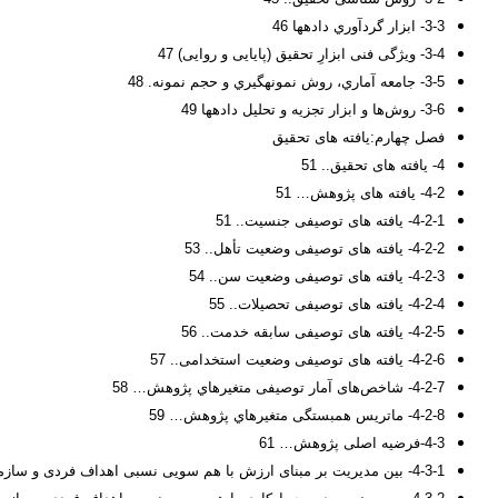
3-3- ابزار گردآوري داده‏ها 46
3-4- ویژگی فنی ابزارِ تحقیق (پایایی و روایی) 47
3-5- جامعه آماري، روش نمونه‏گيري و حجم نمونه. 48
3-6- روش‌ها و ابزار تجزيه و تحليل داده‏ها 49
فصل چهارم:یافته های تحقیق
4- یافته های تحقیق.. 51
4-2- یافته های پژوهش… 51
4-2-1- یافته های توصیفی جنسیت.. 51
4-2-2- یافته های توصیفی وضعیت تأهل.. 53
4-2-3- یافته های توصیفی وضعیت سن.. 54
4-2-4- یافته های توصیفی تحصیلات.. 55
4-2-5- یافته های توصیفی سابقه خدمت.. 56
4-2-6- یافته های توصیفی وضعیت استخدامی.. 57
4-2-7- شاخص‌های آمار توصیفی متغيرهاي پژوهش… 58
4-2-8- ماتریس همبستگی متغيرهاي پژوهش… 59
4-3-فرضیه اصلی پژوهش… 61
4-3-1- بین مدیریت بر مبنای ارزش با هم سویی نسبی اهداف فردی و سازمانی رابطه معنادار وجود دارد. 62