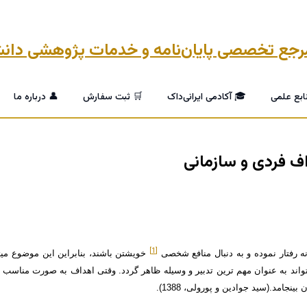
ابع علمی
🎓 آکادمی ایرانی‌داک
🛒 ثبت سفارش
👤 درباره ما
ف فردی و سازمانی
[1]
انه رفتار نموده و به دنبال منافع شخصی
خویشتن باشند، بنابراین این موضوع می­توا
تواند به عنوان مهم ترین تدبیر و وسیله ظاهر گردد. وقتی اهداف به صورت مناسب 
امد.(سید جوادین و پورولی، 1388).