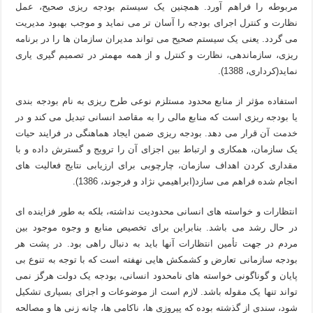
مربوطه را فراهم آورد. همچنین یک سیستم بودجه ریزی صحیح، عمل
نظارت و کنترل اجرای بودجه را آسان تر می نماید و موجب بهبود مدیریت
می گردد. یعنی یک سیستم صحیح می تواند مدیران سازمان ها را در برنامه
ریزی، سازماندهی، نظارت و کنترل و از همه مهمتر در تصمیم گیری یاری
نماید(کرداری، 1388).
استفاده مؤثر از منابع محدود مستلزم نوعی طرح ریزی به نام بودجه بندی
یا بودجه ریزی است که منابع مالی را به مقاصد انسانی تبدیل می کند و در
خدمت آن قرار می دهد. بودجه ریزی ضمن ایجاد هماهنگی در فرایند حیات
یک سازمان، همکاری و ارتباط بین اجزای آن را ترویج و گسترش داده و با
مقداری کردن اهداف سازمان، چارچوبی برای ارزیابی نتایج فعالیت های
انجام شده فراهم می سازد(ابراهيمي نژاد و فرجوند، 1386).
انتظارات و خواسته های انسانی محدودیت نداشته، بلکه به طور فزاینده ای
در حال رشد می باشد. بنابراین برای تخصیص منابع و وجوه موجود بین
مردم در جهت تأمین انتظارات آنها باید به دنبال راهی بود. در پشت هر
بودجه سازمانی تعارض و کشمکش هایی نهفته است که با توجه به تنوع بی
پایان و گوناگونی خواسته های نامحدود انسانی، بودجه یک دولت هرگز نمی
تواند تنها یک مقوله باشد. لازم است از موضوعات و اجزای بسیاری تشکیل
شود، سندی از گذشته بوده که پیروزی ها، ناکامی ها، چانه زنی ها و مصالحه