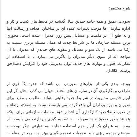
شرح مختصر:
تحولات عمیق و همه جانبه چندین سال گذشته در محیط هاي کسب و کار و
اداره سازمان ها موجب تغییرات عمده اي در ساختار، اهداف و رسالت آنها
و به طبع آن در ماهیت و مسایل پیش روي مدیران شده است؛ محوري
ترین مسئله سازمان ها در شرایط جدید که همان مسئله برتري نسبت به
رقبا می باشد از یک سو و مسائل و مقوله هاي جدیدي که مدیران با آن
مواجه اند از سوي دیگر مدیران را ناگزیر می سازد تا با استفاده از
تفکرات، فنون و مهارت هاي جدید، توان مدیریتی خود را افزایش دهند(حق
پرست، 1383).
بودجه بندی یکی از ابزارهاي مدیریتی می باشد که حدود یک قرن از
طراحی و بکارگیري آن در سازمان هاي مختلف جهان می گذرد. حال اگر این
ابزار قدیمی مدیریت در شرایط جدید رقابتی نتواند مطلوب و مفید براي
مدیران و بهره برداران آن واقع گردد، می بایست نسبت به اصلاح، ارتقاء و
در صورت صلاحدید کنارگذاري آن اقدام شود. مقامات سازمانی برای اینکه
بتوانند بطور صحیح و به سهولت به تصمیم گیری بپردازند، می بایست از
بودجه به عنوان یک ابزار مهم استفاده نمایند. به عبارتی دیگر بودجه و
سیستم بودجه ریزی باید موجبات تصمیم گیری بهتر و سریع تر مقامات