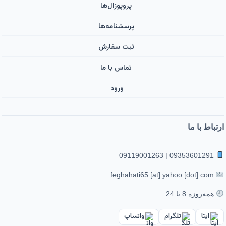
پروپوزال‌ها
پرسشنامه‌ها
ثبت سفارش
تماس با ما
ورود ‌
ارتباط با ما
09353601291 | 09119001263
feghahati65 [at] yahoo [dot] com
همه‌روزه 8 تا 24
ایتا
تلگرام
واتساپ