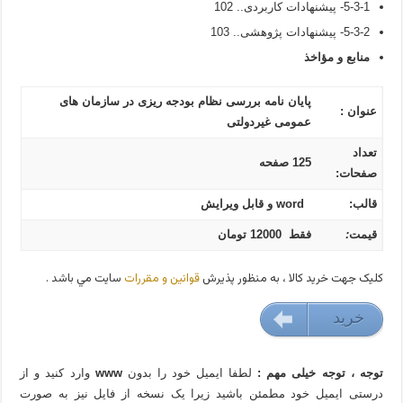
5-3-1- پیشنهادات کاربردی.. 102
5-3-2- پیشنهادات پژوهشی.. 103
منابع و مؤاخذ
پایان نامه بررسی نظام بودجه ریزی در سازمان های
عنوان :
عمومی غیردولتی
تعداد
125 صفحه
صفحات:
قالب:
word و قابل ویرایش
قیمت
:
فقط 12000 تومان
کليک جهت خريد کالا ، به منظور پذيرش
قوانين و مقررات
سايت مي باشد .
خريد
120000 تومان
توجه ، توجه خیلی مهم :
لطفا ایمیل خود را بدون
www
وارد کنید و از
درستی ایمیل خود مطمئن باشید زیرا یک نسخه از فایل نیز به صورت