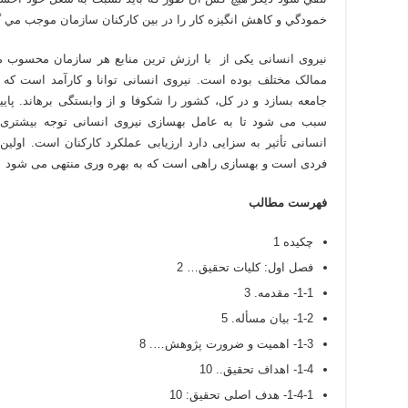
خمودگي و کاهش انگيزه کار را در بين کارکنان سازمان موجب مي گردد (ع
نیروی انسانی یکی از با ارزش ترین منابع هر سازمان محسوب م
ممالک مختلف بوده است. نیروی انسانی توانا و کارآمد است که می
جامعه بسازد و در کل، کشور را شکوفا و از وابستگی برهاند. پا
سبب می شود تا به عامل بهسازی نیروی انسانی توجه بیشتری 
انسانی تأثیر به سزایی دارد ارزیابی عملکرد کارکنان است. اولین
فردی است و بهسازی راهی است که به بهره وری منتهی می شود
فهرست مطالب
چکیده 1
فصل اول: کلیات تحقیق… 2
1-1- مقدمه. 3
1-2- بیان مسأله. 5
1-3- اهمیت و ضرورت پژوهش…. 8
1-4- اهداف تحقیق.. 10
1-4-1- هدف اصلی تحقیق: 10