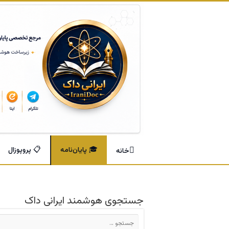
🎓 پایان‌نامه
📋 پروپوزال
خانه
جستجوی هوشمند ایرانی داک