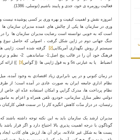
فعالیت روزمره ی خود، جدی و پایبند باشیم (توسلی، 1386).
امروزه نقش و اهمیت كیفیت و بهره وری بر كسی پوشیده نیست و د
وری در سازمان ها یكی از چالش های عمده مدیران سازمان ها م
جنگ جهانی دوم در ژاپن شکل گرفت ، اصولی که حاصل نبوغ و است
ی
[2]
سیستم از روش نگهداری آمریکایی
گرفته شده است. ژاپنی ها ای
[3]
انضباط یا به عبارتی 5s و به قول ژاپنی ها (( گواس
)) ارائه کردند
در زمان کنوني و در پي نابرابري زياد اقتصادي به وجود آمده، مي
نظام اداري جامعه ايران به صورت عادی در آمده است؛ از طرف 
نظام پرداخت ها، مدرک گرايي و امکان استفاده عدّه اي خاص از 
دولتي نظير منازل سازمانی، خودرو، تلفن همراه و اعزام به مام
رئيسان، در دراز مدّت کاهش انگيزه کار را در سمت فعلي کارکنان موجب
مديران ارشد يک سازمان بايد به اين نکته توجه داشته باشند ک
گوناگون با درجه اهميت پذيري بالا احتياج دارد و اگر قرار باشد 
پست ها به شکل غير عادلانه، برای آن ها، ارزش های کاذب ايجاد 
تلقي شود ديگر هيچ کس آن طور که بايد نسبت به شغل خود احسا