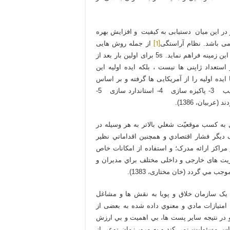
ر این میان دستیابی به كیفیت و افزایش بهره
[1]
ی باشد. نظام آراستگی
از جمله روش هایی
است که به خوبی توانسته است رضایت مدیران سازمان ها را در این زمینه فراهم نماید. 5s برای اولین بار بعد از
عداد ژاپنی ها نیست ، بلکه ایده اولیه این
ده اولیه را از آمریکایی ها گرفته و بر اساس
فرهنگ خود آن را در قالب پنج اصل:1- ساماندهی 2- نظم و ترتیب 3- پاکیزه سازی 4- استاندارد سازی 5-
 (عربیان، 1386).
ل به کسب موقعيّت شغلي بالاتر به هر وسيله در
ديگر فشار اقتصادي و همچنين اقداماتي نظير
مراکز ارائه مدرک؛ و استفاده از امکانات خاص
وريت های خارجی و داخلی مختلف براي مديران و
 مي گردد (خان مختاری، 1383).
ه يک سازمان خلاق و پويا به نقش ها و مشاغل
با امتيازات مادي و معنوي داده شده به بعضی از
و در نتيجه ساير پست ها، بي اهميت و بي ارزش
س مسئوليت نمي کند و به مرور زمان نوعي از