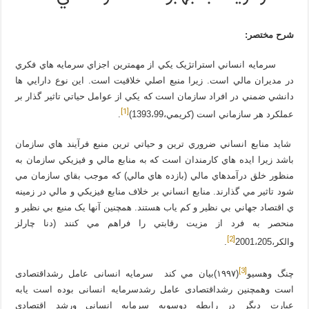
شرح مختصر:
سرمايه انساني استراتژيک يکي از مهمترين اجزاي سرمايه هاي فکري
در مديران مالي است. زيرا منبع اصلي خلاقيت است. اين نوع دارايي ها
دانشي ضمني در افراد سازمان است که يکي از عوامل حياتي تاثير گذار بر
[1]
عملکرد هر سازماني است (کريمي،1393،99)
.
شايد منابع انساني ضروري ترين و حياتي ترين منبع فرآيند هاي سازمان
باشد زيرا ايده هاي کارمندان است که به منابع مالي و فيزيکي سازمان به
منظور خلق درآمدهاي مالي (بازده هاي مالي) که موجب بقاي سازمان مي
شود تاثير مي گذارند. منابع انساني بر خلاف منابع فيزيکي و مالي در زمينه
ي اقتصاد جهاني بي نظير و کم ياب هستند. همچنين آنها يک منبع بي نظير و
منحصر به فرد از مزيت رقابتي را فراهم مي کنند (دنا چارلز
[2]
والکر،2001،205
.
[3]
چنگ وهسيو
(١٩٩٧)بيان مي کند سرمايه انسانى عامل رشداقتصادى
است وهمچنين رشداقتصادى عامل رشدسرمايه انسانى بوده است يابه
عبارت ديگر در رابطه دوسويه سرمايه انسانى ورشد اقتصادى