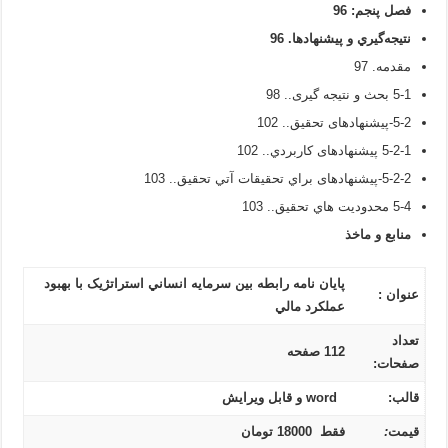
فصل پنجم:
96
نتيجه‌گيري و پيشنهادها
.
96
مقدمه. 97
5-1 بحث و نتیجه گیری.. 98
5-2-پيشنهادهای تحقيق.. 102
5-2-1 پيشنهادهای کاربردي.. 102
5-2-2-پيشنهادهای براي تحقيقات آتي تحقيق.. 103
5-4 محدوديت هاي تحقيق.. 103
منابع و ماخذ
پایان نامه رابطه بين سرمايه انساني استراتژيک با بهبود
عنوان :
عملکرد مالي
تعداد
112 صفحه
صفحات:
قالب:
word و قابل ویرایش
قیمت
:
فقط 18000 تومان