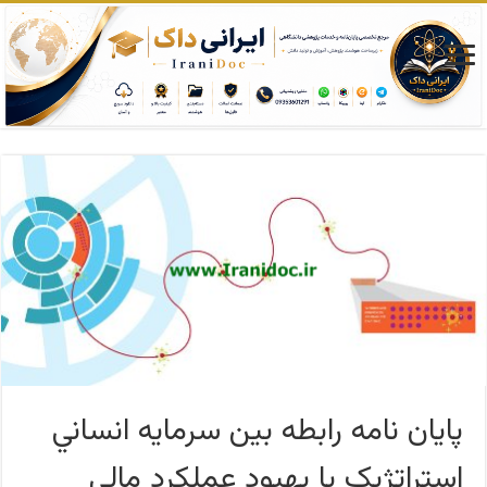
پایان نامه رابطه بين سرمايه انساني
استراتژيک با بهبود عملکرد مالي