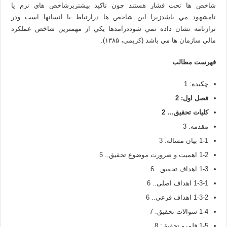
شاخص ها تحت فشار هستند چون تاكيد بيشتربرشاخص هاي نرم يا
نامشهود مي باشدزيرا اين شاخص ها درارتباط با انسانها است ودر
ترازنامه نشان داده نمي شوددرآمدها يكي از مهمترين شاخص عملكرد
مالي سازمان ها مي باشد (كريمي، ۱۳۸۵).
فهرست مطالب
چكيده: 1
فصل اول:
2
كليات تحقيق
…
2
مقدمه. 3
1-1 بيان مساله. 3
1-2 اهميت و ضرورت موضوع تحقيق.. 5
1-3 اهداف تحقيق.. 6
1-3-1 اهداف اصلی.. 6
1-3-2 اهداف فرعی.. 6
1-4 سوالات تحقيق. 7
1-5 قلمرو تحقيق: 8