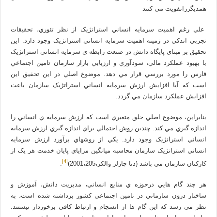
همديگرراتقويت مى کنند
علي رغم اهميت سرمايه انساني استراتژيک از نظر تئوري، تحقيقات
تجربي اندکي در زمينه اهميت سرمايه انساني استراتژيک وجود دارد. اين
تحقيق بر مبناي پايگاه دانش در صنعت رابطه ي سرمايه انساني استراتژيک
با بهبود عملکرد مالي، سودآوري و ارزيابي بازار سازمان تامين اجتماعي
فارس را مورد بررسي قرار مي دهد. موضوع اصلي در اين تحقيق اين
است که آيا افزايش ارزش سرمايه انساني استراتژيک سازمان باعث
افزايش عملکرد سازمان مي گردد.
بنابراين، موضوع اصلي خلق متغيري است که ارزش سرمايه ي انساني را
اندازه گيري مي کند. چندين روش احتمالي براي اندازه گيري ارزش سرمايه
انساني استراتژيک وجود دارد. يکي از روشهاي برآورد ارزش سرمايه
انساني استراتژيک سازمان محاسبه ميانگين مزاياي پايان خدمت هر يک از
[4]
کارکنان سازمان مي باشد (دنا چارلز والکر،2001،205)
.
هر چند گام هايي درحوزه ي منابع انساني، مديريت دانش، آموزش و
ساختار درون سازماني در تامین اجتماعی كشور برداشته شده است، به
نظر مي رسد كه اين گام ها از انسجام و ارتباط كافي برخوردار نيستند.