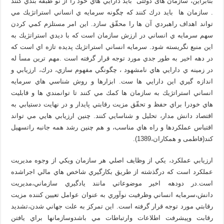
بنابراين، سازمان های دولتی بايد دارايي هاي خود را از نو طبقه بندي كنند
. سازمان ها بايد درك كنند كه چگونه سرمايه ي انساني استراتژيك مي
تواند اهداف راهبردي آن ها را محقّق سازد. اين امر مستلزم كمي كردن
سهم سرمايه ي انساني در ارزش سازمان است كه با ديدي استراتژيك به
اين منبع نگريسته شود. سرمايه انساني استراتژيك پديده تازه اي است كه
در دهه اخير به طور جدي مورد توجه قرار گرفته است .مهم ترين مسأ له
در زمينه ي دارايي هاي نامشهود ، چگونگي مفهوم سازي، درك، ارزيابي و
اندازه گيري اين دارايي ها ست. ابزارها و روش شناسي هاي سرمايه
انساني استراتژيك به سازمان ها كمك مي كنند تا توانمندي ها و قابليت
هاي خودرا براي حفظ و تحقّق مزیت رقابتي پايدار و در نهايت دستيابي به
اقتصاد دانش مدار، تحليل و شناسايي كنند. چنين ارزيابي هايي مي تواند
اقتباس عملكردها و راه هاي مناسب، و هم چنين رشد همه جانبه راتسهيل
كند(فاطمی و همکاران،1389).
ارزيابي عملكرد، يكي از وظايف اصلي هر سازمان ويكي از وجوه مديريت
عملكرد است كه درگذشته از طريق بكارگيري شاخص هاي مالي اجراشده
است.در دودهه اخير موضوعاتي مانند يادگيري سازماني،مديريت
دانش،سرمايه انساني وظرفيت نوآوري به عنوان عوامل تعيين كننده مزيت
رقابتي مورد توجه قرار گرفته است. اين تمركز به علت جهاني شدن،تشديد
رقابت وپيشرفت اطلاعات وارتباطات مي باشدوسازمانها براي يافتن