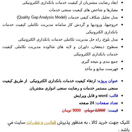
ابعاد رضايت مشتريان از کیفیت خدمات بانکداری الکترونیکی
معیارها و شاخص های کیفیت سنجی خدمات
مدل تحلیل شکاف کیفی خدمات (Quality Gap Analysis Model)
خروجی‏ها، ورودی‏ها و گردش کار سامانه مدیریت تکاملی کیفیت خدمات
بانکداری الکترونیکی
مدل بلوغ، راه حل مدیریت تکاملی خدمات بانکداری الکترونیکی
سطوح ذینفعان، داوران و لایه های شالوده مدیریت تکاملی کیفیت
خدمات بانکداری الکترونیکی
جمع بندی و نتیجه گیری
فهرست منابع و مآخذ
عنوان پروژه:
ارتقاء کیفیت خدمات بانکداری الکترونیکی از طریق کیفیت
سنجی مستمر خدمات و رضایت سنجی ادواری مشتریان
قالب:
word و قابل ویرایش
تعداد صفحات:
24 صفحه
قیمت:
12000 تومان
9000 تومان
کليک جهت خريد کالا ، به منظور پذيرش
قوانين و مقررات
سايت مي
باشد .