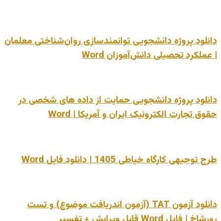
دانلود پروژه دانشجویی توانمندسازی روان‌شناختی معلمان
| عملکرد تحصیلی دانش‌آموزان Word
دانلود پروژه دانشجویی حمایت از داده های شخصی در
حقوق تجارت الکترونیک ایران و آمریکا | Word
طرح توجیهی کارگاه خیاطی 1405 | دانلود فایل Word
دانلود آزمون TAT (آزمون اندریافت موضوع) و تست
رورشاخ | فایل Word قابل ویرایش + تفسیر