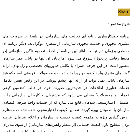
Share
شرح مختصر :
برنامه خودکارسازی رایانه ای فعالیت های سازمانی، در تلفیق با ضرورت های
مشتری محوری و خدمت محوری سازمانی از منظری نوگرایانه، دیگر برنامه ای
مقطعی و زمان دار نیست. آغاز این برنامه از لحظه تصمیم ناگزیر سازمانی (در
محیط رقابتی پرتحول) شروع می شود اما پایان آن تنها در پایان عمر سازمان
متصور است. در این چرخه، همراه با تکامل فناوریهای تخصصی و رایانه‏ای، ارائه
گونه های متنوع، واجد کیفیت و روزآمد خدمات و محصولات، فرصتی است که هیچ
سازمان پایائی نمی تواند از ارائه آنها چشم بپوشد. در این رقص تغییر، تکامل
خدمات فناوری اطلاعات در جدیدترین صورت خود، در قالب “تضمین کیفی
خدمات و محصولات” متجلی می شود که مشتریان و کاربران سازمانی را با
اطمینان اعتبارسنجی شده‏ای، قانع می سازد که از خدمات واجد صرفه اقتصادی
سازمان با اطمینان بهره گیرند. تضمین کیفیت اعتبارسنجی شده خدمات مستلزم
ارزش گذاری ویژه به مفهوم کیفیت خدمت در سازمان و اعلام غیرقابل عرضه
بودن سطوح نازل کیفیت خدماتی (از منظر راهبردهای سازمانی) از سوی مدیران
ارشد است. کیفیت، حاصل بهبود جزئی و مستمر فرآیندهای کاری سازمان و